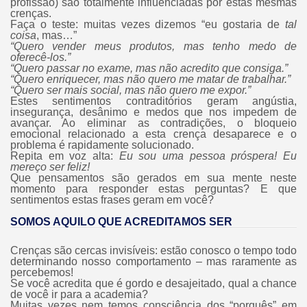
profissão) são totalmente influenciadas por estas mesmas
crenças.
Faça o teste: muitas vezes dizemos “eu gostaria de
tal
coisa
, mas…”
“Quero vender meus produtos, mas tenho medo de
oferecê-los.”
“Quero passar no exame, mas não acredito que consiga.”
“Quero enriquecer, mas não quero me matar de trabalhar.”
“Quero ser mais social, mas não quero me expor.”
Estes sentimentos contraditórios geram angústia,
insegurança, desânimo e medos que nos impedem de
avançar. Ao eliminar as contradições, o bloqueio
emocional relacionado a esta crença desaparece e o
problema é rapidamente solucionado.
Repita em voz alta:
Eu sou uma pessoa próspera! Eu
mereço ser feliz!
Que pensamentos são gerados em sua mente neste
momento para responder estas perguntas? E que
sentimentos estas frases geram em você?
SOMOS AQUILO QUE ACREDITAMOS SER
Crenças são cercas invisíveis: estão conosco o tempo todo
determinando nosso comportamento – mas raramente as
percebemos!
Se você acredita que é gordo e desajeitado, qual a chance
de você ir para a academia?
Muitas vezes nem temos consciência dos “porquês” em