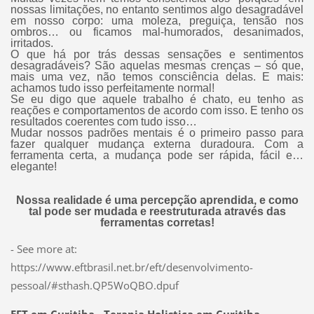
nossas limitações, no entanto sentimos algo desagradável
em nosso corpo: uma moleza, preguiça, tensão nos
ombros… ou ficamos mal-humorados, desanimados,
irritados.
O que há por trás dessas sensações e sentimentos
desagradáveis? São aquelas mesmas crenças – só que,
mais uma vez, não temos consciência delas. E mais:
achamos tudo isso perfeitamente normal!
Se eu digo que aquele trabalho é chato, eu tenho as
reações e comportamentos de acordo com isso. E tenho os
resultados coerentes com tudo isso…
Mudar nossos padrões mentais é o primeiro passo para
fazer qualquer mudança externa duradoura. Com a
ferramenta certa, a mudança pode ser rápida, fácil e…
elegante!
Nossa realidade é uma percepção aprendida, e como
tal pode ser mudada e reestruturada através das
ferramentas corretas!
- See more at:
https://www.eftbrasil.net.br/eft/desenvolvimento-
pessoal/#sthash.QP5WoQBO.dpuf
EFT em Curitiba - Terapia Holistica em Curitiba -