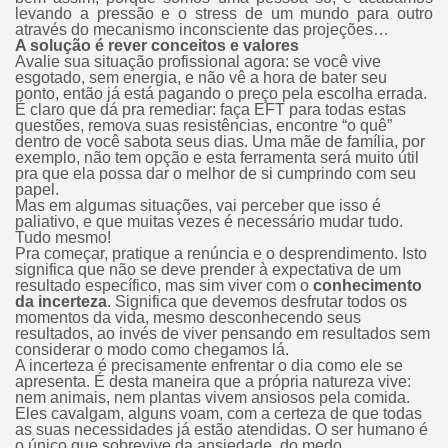
levando a pressão e o stress de um mundo para outro
através do mecanismo inconsciente das projeções…
A solução é rever conceitos e valores
Avalie sua situação profissional agora: se você vive
esgotado, sem energia, e não vê a hora de bater seu
ponto, então já está pagando o preço pela escolha errada.
É claro que dá pra remediar: faça EFT para todas estas
questões, remova suas resistências, encontre “o quê”
dentro de você sabota seus dias. Uma mãe de família, por
exemplo, não tem opção e esta ferramenta será muito útil
pra que ela possa dar o melhor de si cumprindo com seu
papel.
Mas em algumas situações, vai perceber que isso é
paliativo, e que muitas vezes é necessário mudar tudo.
Tudo mesmo!
Pra começar, pratique a renúncia e o desprendimento. Isto
significa que não se deve prender à expectativa de um
resultado específico, mas sim viver com o
conhecimento
da incerteza
. Significa que devemos desfrutar todos os
momentos da vida, mesmo desconhecendo seus
resultados, ao invés de viver pensando em resultados sem
considerar o modo como chegamos lá.
A incerteza é precisamente enfrentar o dia como ele se
apresenta. É desta maneira que a própria natureza vive:
nem animais, nem plantas vivem ansiosos pela comida.
Eles cavalgam, alguns voam, com a certeza de que todas
as suas necessidades já estão atendidas. O ser humano é
o único que sobrevive da ansiedade, do medo,