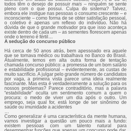
todos têm o desejo de possuir
mais –
ninguém se sente
pleno com o que possui. Culpa do sistema? Talvez,
embora ele instigue nas pessoas o consumo crescente – e
inconsciente – como forma de se obter satisfação pessoal,
o coletivo é apenas um reflexo do indivíduo. Não há
dúvida de que o grande motivador pra que isso aconteça
existe dentro de cada um – as sementes florescem apenas
onde o terreno é fértil…
A sedução do concurso público
Há cerca de 50 anos atrás, bem apessoado era aquele
que se tornava médico ou trabalhava no Banco do Brasil.
Atualmente, temos em alta outra forma de tentação
chamada concurso público: a promessa de um bom salário
e estabilidade profissional – evidentemente, as custas de
muito sacrifício. A julgar pelo grande número de candidatos
por vaga, a primeira vista parece uma ideia realmente
fascinante. Mas esta é verdadeiramente a solução para os
nossos problemas? Parece contraditório, mas a palavra
“
estabilidade
” oculta um sentimento comum a quem o
procura: o medo de viver um dia após o outro. Um
emprego, seja qual for, está longe de ser sinônimo de
saúde ou imunidade a acidentes
…
Como generalizar é uma característica da mente humana,
vamos investigar a questão um pouco mais a fundo:
existem pessoas com um talento natural para
desempenhar funções que apenas um concurso pode dar,