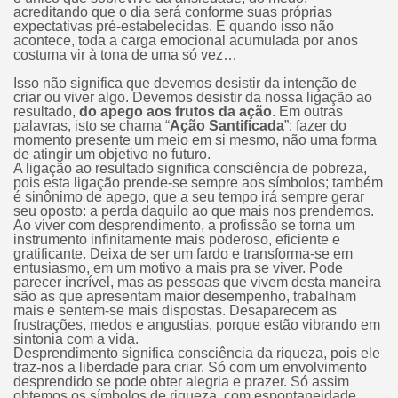
acreditando que o dia será conforme suas próprias
expectativas pré-estabelecidas. E quando isso não
acontece, toda a carga emocional acumulada por anos
costuma vir à tona de uma só vez…
Isso não significa que devemos desistir da intenção de
criar ou viver algo. Devemos desistir da nossa ligação ao
resultado,
do apego aos frutos da ação
. Em outras
palavras, isto se chama “
Ação Santificada
”: fazer do
momento presente um meio em si mesmo, não uma forma
de atingir um objetivo no futuro.
A ligação ao resultado significa consciência de pobreza,
pois esta ligação prende-se sempre aos símbolos; também
é sinônimo de apego, que a seu tempo irá sempre gerar
seu oposto: a perda daquilo ao que mais nos prendemos.
Ao viver com desprendimento, a profissão se torna um
instrumento infinitamente mais poderoso, eficiente e
gratificante. Deixa de ser um fardo e transforma-se em
entusiasmo, em um motivo a mais pra se viver. Pode
parecer incrível, mas as pessoas que vivem desta maneira
são as que apresentam maior desempenho, trabalham
mais e sentem-se mais dispostas. Desaparecem as
frustrações, medos e angustias, porque estão vibrando em
sintonia com a vida.
Desprendimento significa consciência da riqueza, pois ele
traz-nos a liberdade para criar. Só com um envolvimento
desprendido se pode obter alegria e prazer. Só assim
obtemos os símbolos de riqueza, com espontaneidade,