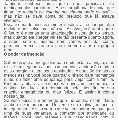
Também conheci uma juíza que precisava de
medicamentos para dormir. Ela se orgulhava de contar que
tinha
“se matado de estudar
pra chegar onde estava
” –
mas não se dava conta do prejuízo que já estava
vivendo…
Essa é uma de nossas maiores ilusões: acreditar que algo
no futuro nos salve, mas não vai! A salvação é aqui, agora.
O futuro é apenas uma antecipação distorcida do tempo,
mas quando ele chegar vai ser tão presente quanto agora,
o sabor será o mesmo, nem vamos nos dar conta,
permaneceremos como o cão correndo atrás do próprio
rabo…
O poder da intenção
Sabemos que a energia vai para onde está a atenção, mas
existe um segundo aspecto importante: a intenção modula
esta energia e altera seus resultados. A questão é mais ou
menos assim: você pode guardar dinheiro para momentos
ruins, ou fazer uma poupança para viajar com a família.
Embora ambas as situações envolvam economia, o
destino das duas foi determinado pela intenção em sua
criação: emergência ou dias felizes. E assim funciona
nossa vida.
Se você busca um emprego que lhe confira estabilidade,
acabou de informar ao Universo sua motivação oculta:
insegurança – e isso será o que vai encontrar em qualquer
uma de suas variantes, a começar por ansiedade ou
insônia. Você não resolveu sua insegurança com o