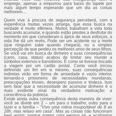
emprego, apenas a empurrou para baixo do tapete por
mais algum tempo esperando que um dia as coisas
melhorem…
Quem vive à procura de segurança perceberá, com a
experiência muitas vezes amarga, que essa busca na
verdade é muito efêmera. Muitos trabalham a vida toda
buscando acumular, e quando estão prestes a desfrutar do
momento em que consideram o ápice de seus esforços, a
vida lhe dá um revés. Pode ser um acidente ou a morte
(que ninguém sabe quando chegará), ou a simples
percepção de que perdeu os melhores anos de seus filhos.
Se você vai em busca do dinheiro e suas consequências
(carro, casa, status) acabou de limitar seu mundo a
símbolos externos e transitórios. É como se tivesse trocado
a viagem por um cartão postal. Como você iniciou
definindo um fim em si mesmo, suas consequências
indiretas virão em forma de ansiedade e vazio interior,
tornando-o prisioneiro de necessidades mundanas,
preocupações triviais, desespero passivo e tristeza. Isso
sem falar que a necessidade de acumular dinheiro é o
mais evidente sinal da verdadeira motivação: a
consciência da pobreza.
Existe ainda outra consequência desta maneira de viver:
você se divide em 2 – um para o trabalho, outro para o
lazer e a família – “
Vivo uma rotina insuportável de 8 as
18h, mas relaxo em casa
”. Mas as coisas não funcionam
bem assim, porque somos uma pessoa só, e acabamos