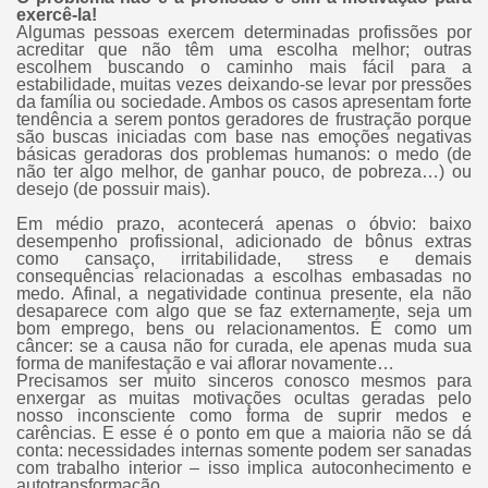
exercê-la!
Algumas pessoas exercem determinadas profissões por
acreditar que não têm uma escolha melhor; outras
escolhem buscando o caminho mais fácil para a
estabilidade, muitas vezes deixando-se levar por pressões
da família ou sociedade. Ambos os casos apresentam forte
tendência a serem pontos geradores de frustração porque
são buscas iniciadas com base nas emoções negativas
básicas geradoras dos problemas humanos: o medo (de
não ter algo melhor, de ganhar pouco, de pobreza…) ou
desejo (de possuir mais).
Em médio prazo, acontecerá apenas o óbvio: baixo
desempenho profissional, adicionado de bônus extras
como cansaço, irritabilidade, stress e demais
consequências relacionadas a escolhas embasadas no
medo. Afinal, a negatividade continua presente, ela não
desaparece com algo que se faz externamente, seja um
bom emprego, bens ou relacionamentos. É como um
câncer: se a causa não for curada, ele apenas muda sua
forma de manifestação e vai aflorar novamente…
Precisamos ser muito sinceros conosco mesmos para
enxergar as muitas motivações ocultas geradas pelo
nosso inconsciente como forma de suprir medos e
carências. E esse é o ponto em que a maioria não se dá
conta: necessidades internas somente podem ser sanadas
com trabalho interior – isso implica autoconhecimento e
autotransformação.