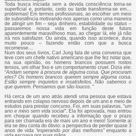
Toda busca iniciada sem a devida consciência torna-se
superficial e, portanto, cedo ou tarde transforma-se em…
problemas! Em termos profissionais, ao escolher um meio
de subsistência motivando-nos apenas como uma maneira
de atingir um fim – seja dinheiro, estabilidade ou status –
passaremos nossa vida em função deste futuro
aparentemente maravilhoso mas, ao chegar lá, ele já não
irá nos satisfazer. Ou ainda, quando isso acontece, dura
muito pouco – fazendo então com que a busca
recomesse…
Num dos seus livros, Carl Jung fala de uma conversa que
teve com um chefe nativo americano que lhe fez notar que,
na sua opinião, os homens brancos possuem rostos
tensos, um olhar fixo e um comportamento cruel. Dizia ele:
“
Andam sempre à procura de alguma coisa. Que procuram
eles? Os homens brancos querem sempre alguma coisa.
Estão sempre inquietos e insatisfeitos. Não sabemos o
que querem. Pensamos que são loucos
. ”
Há cerca de um ano atrás atendi uma pessoa que estava
entrando em colapso nervoso depois de um ano e meio de
estudos para prestar concurso. Foi, em suas palavras, “
um
ano e meio sem vida social
”. Ela foi aprovada, mas entrou
em choque quando recebeu a informação que o prazo
para ser chamada era de mais um ano e meio! Somente aí
ela se deu conta do óbvio: a perspectiva de perder quase 3
anos de vida
“esperando por dias melhores”
enquanto a
vida escoava por suas mãos…