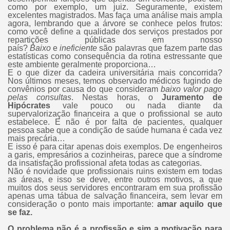
como por exemplo, um juiz. Seguramente, existem
excelentes magistrados. Mas faça uma análise mais ampla
agora, lembrando que a árvore se conhece pelos frutos:
como você define a qualidade dos serviços prestados por
repartições públicas em nosso
país?
Baixo
e
ineficiente
são palavras que fazem parte das
estatísticas como consequência da rotina estressante que
este ambiente geralmente proporciona…
E o que dizer da cadeira universitária mais concorrida?
Nos últimos meses, temos observado médicos fugindo de
convênios por causa do que consideram
baixo valor pago
pelas consultas
. Nestas horas, o
Juramento de
Hipócrates
vale pouco ou nada diante da
supervalorização financeira a que o profissional se auto
estabelece. E não é por falta de pacientes, qualquer
pessoa sabe que a condição de saúde humana é cada vez
mais precária…
E isso é para citar apenas dois exemplos. De engenheiros
a garis, empresários a cozinheiras, parece que a síndrome
da insatisfação profissional afeta todas as categorias.
Não é novidade que profissionais ruins existem em todas
as áreas, e isso se deve, entre outros motivos, a que
muitos dos seus servidores encontraram em sua profissão
apenas uma tábua de salvação financeira, sem levar em
consideração o ponto mais importante:
amar aquilo que
se faz.
O problema não é a profissão e sim a motivação para