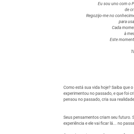
Eu sou uno com o P
de cr
Regozijo-me no conhecime
para usa
Cada momen
à med
Este moment
T
Como está sua vida hoje? Saiba que o 
experimentou no passado, e que foi c
pensou no passado, cria sua realidade
Seus pensamentos criam seu futuro. Se
experiência e ele vai ficar lá... no pass