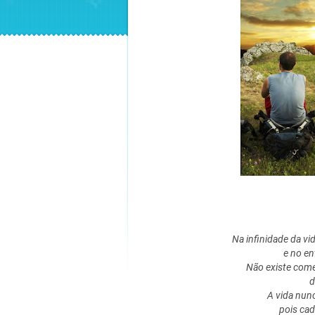
Na infinidade da vi
e no en
Não existe come
d
A vida nun
pois ca