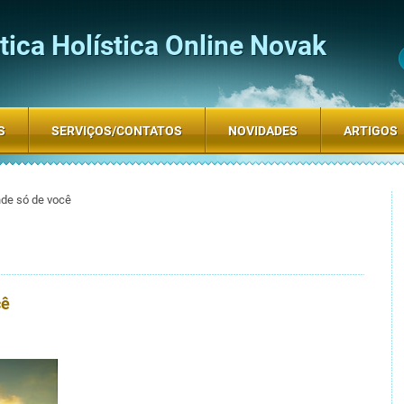
ica Holística Online Novak
S
SERVIÇOS/CONTATOS
NOVIDADES
ARTIGOS
nde só de você
cê