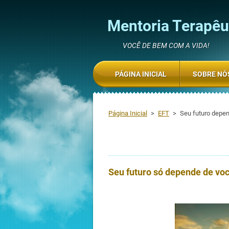
Mentoria Terapêut
VOCÊ DE BEM COM A VIDA!
PÁGINA INICIAL
SOBRE NÓ
Página Inicial
>
EFT
>
Seu futuro depe
Seu futuro só depende de vo