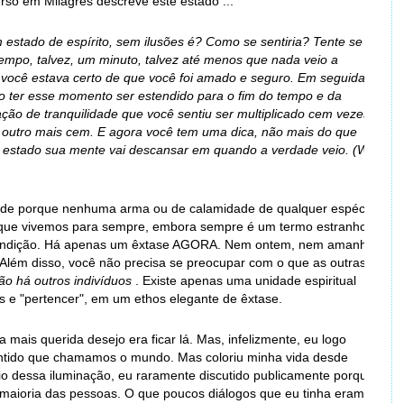
so em Milagres descreve este estado ...
estado de espírito, sem ilusões é? Como se sentiria? Tente se
mpo, talvez, um minuto, talvez até menos que nada veio a
 você estava certo de que você foi amado e seguro. Em seguida,
mo ter esse momento ser estendido para o fim do tempo e da
ção de tranquilidade que você sentiu ser multiplicado cem vezes,
o outro mais cem. E agora você tem uma dica, não mais do que
o estado sua mente vai descansar em quando a verdade veio. (W-
idade porque nenhuma arma ou de calamidade de qualquer espécie
ca que vivemos para sempre, embora sempre é um termo estranho,
condição. Há apenas um êxtase AGORA. Nem ontem, nem amanhã
 Além disso, você não precisa se ​​preocupar com o que as outras
ão há outros indivíduos
. Existe apenas uma unidade espiritual
s e "pertencer", em um ethos elegante de êxtase.
 mais querida desejo era ficar lá. Mas, infelizmente, eu logo
ntido que chamamos o mundo. Mas coloriu minha vida desde
égio dessa iluminação, eu raramente discutido publicamente porque
aioria das pessoas. O que poucos diálogos que eu tinha eram