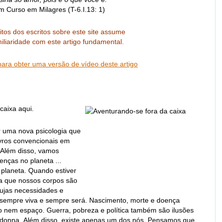
 Curso em Milagres (T-6.I.13: 1)
itos dos escritos sobre este site assume
iliaridade com este artigo fundamental.
para obter uma versão de vídeo deste artigo
caixa aqui.
r uma nova psicologia que
ivros convencionais em
. Além disso, vamos
enças no planeta ...
planeta. Quando estiver
a que nossos corpos são
cujas necessidades e
o sempre viva e sempre será. Nascimento, morte e doença
 nem espaço. Guerra, pobreza e política também são ilusões
donna. Além disso, existe apenas um dos nós. Pensamos que