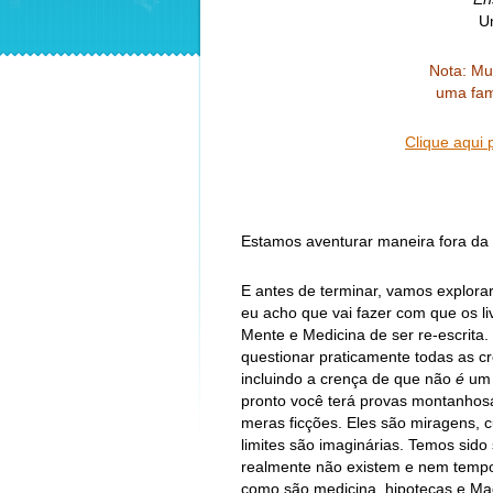
Um
Nota: Mu
uma fam
Clique aqui 
Estamos aventurar maneira fora da 
E antes de terminar, vamos explora
eu acho que vai fazer com que os l
Mente e Medicina de ser re-escrita
questionar praticamente todas as cr
incluindo a crença de que não
é
um 
pronto você terá provas montanhos
meras ficções. Eles são miragens, 
limites são imaginárias. Temos sid
realmente não existem e nem tempo
como são medicina, hipotecas e Ma