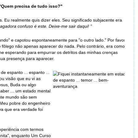
"Quem precisa de tudo isso?"
 Eu realmente quis dizer eles. Seu significado subjacente era
agadora confuso é este. Deixe-me sair daqui! "
undo" e capotou espontaneamente para "o outro lado." Por favor,
o fôlego não apenas aparecer do nada. Pelo contrário, era como se
 me esperando para empurrar os detritos das minhas crenças
 sua presença para aparecer.
e espanto ... espanto ...
ou visão que eu vi as
esus, Buda ou algo
saber ... um estado mental
ste mundo são sem
 Meu pobre do engenheiro
va que era verdade foi
xperiência com termos
inita", enquanto Um Curso