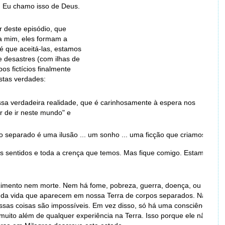
 Eu chamo isso de Deus.
r deste episódio, que
a mim, eles formam a
é que aceitá-las, estamos
e desastres (com ilhas de
os fictícios finalmente
estas verdades:
sa verdadeira realidade, que é carinhosamente à espera nos
r de ir neste mundo" e
 separado é uma ilusão ... um sonho ... uma ficção que criamos.
sos sentidos e toda a crença que temos. Mas fique comigo. Estamos
scimento nem morte. Nem há fome, pobreza, guerra, doença, ou
s da vida que aparecem em nossa Terra de corpos separados. Na
ssas coisas são impossíveis. Em vez disso, só há uma consciência
muito além de qualquer experiência na Terra. Isso porque ele não