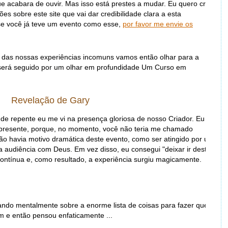
acabara de ouvir. Mas isso está prestes a mudar. Eu quero criar
es sobre este site que vai dar credibilidade clara a esta
se você já teve um evento como esse,
por favor me envie os
s das nossas experiências incomuns vamos então olhar para a
o será seguido por um olhar em profundidade Um Curso em
Revelação de Gary
e repente eu me vi na presença gloriosa de nosso Criador. Eu era
e presente, porque, no momento, você não teria me chamado
, não havia motivo dramática deste evento, como ser atingido por um
 audiência com Deus. Em vez disso, eu consegui "deixar ir deste
contínua e, como resultado, a experiência surgiu magicamente.
ndo mentalmente sobre a enorme lista de coisas para fazer que
 e então pensou enfaticamente ...