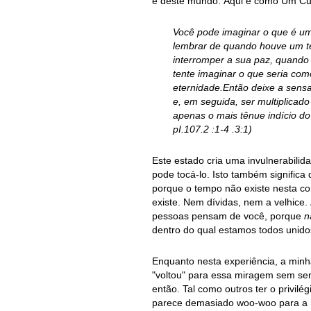
é deste mundo. Aqui é como Um Cur
Você pode imaginar o que é um 
lembrar de quando houve um te
interromper a sua paz, quando
tente imaginar o que seria co
eternidade.Então deixe a sensa
e, em seguida, ser multiplicad
apenas o mais tênue indício d
pI.107.2 :1-4 .3:1)
Este estado cria uma invulnerabil
pode tocá-lo. Isto também signifi
porque o tempo não existe nesta 
existe. Nem dívidas, nem a velhice.
pessoas pensam de você, porque
n
dentro do qual estamos todos unido
Enquanto nesta experiência, a minha
"voltou" para essa miragem sem se
então. Tal como outros ter o privil
parece demasiado woo-woo para a m