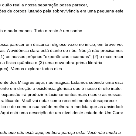
 quão real a nossa separação possa parecer,
hões de corpos lutando pela sobrevivência em uma pequena esfera
is e nada menos. Tudo o resto é um sonho.
possa parecer um discurso religioso vazio no início, em breve você
das. A evidência clara está diante de nós. Nós já não precisamos de
(1) os nossos próprios "experiências incomuns", (2) o mais recente
o a física quântica e (3) uma nova obra-prima literária
es). Vamos explorar todos eles.
fonte dos Milagres aqui, não mágica. Estamos subindo uma escada
nte em direção à existência gloriosa que é nosso direito inato. A
m expansão irá produzir relacionamentos mais ricos e as nossas
 gratificante. Você vai notar como ressentimentos desaparecer
palco e de como a sua saúde melhora à medida que as ansiedades
Aqui está uma descrição de um nível deste estado de Um Curso
undo que não está aqui, embora pareça estar Você não muda a