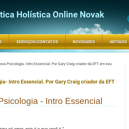
ica Holística Online Novak
S
SERVIÇOS/CONTATOS
NOVIDADES
ARTIGOS
va Psicologia- Intro Essencial. Por Gary Craig criador da EFT em seu
a- Intro Essencial. Por Gary Craig criador da EFT
icologia - Intro Essencial
sina só amor, pois é o que você é."