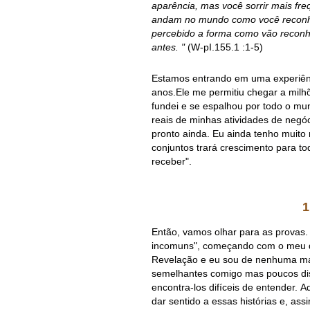
aparência, mas você sorrir mais fr
andam no mundo como você reconhe
percebido a forma como vão reconh
antes. "
(W-pI.155.1 :1-5)
Estamos entrando em uma experiênci
anos.Ele me permitiu chegar a mil
fundei e se espalhou por todo o mu
reais de minhas atividades de neg
pronto ainda. Eu ainda tenho muito
conjuntos trará crescimento para tod
receber".
1
Então, vamos olhar para as provas.
incomuns", começando com o meu d
Revelação e eu sou de nenhuma mane
semelhantes comigo mas poucos disc
encontra-los difíceis de entender.
dar sentido a essas histórias e, a