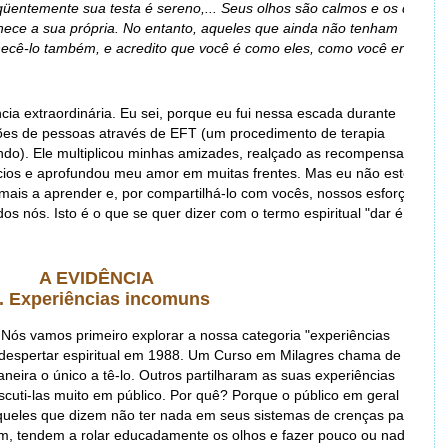
eqüentemente sua testa é sereno,... Seus olhos são calmos e os que
ce a sua própria. No entanto, aqueles que ainda não tenham
ecê-lo também, e acredito que você é como eles, como você era
a extraordinária. Eu sei, porque eu fui nessa escada durante
hões de pessoas através de EFT (um procedimento de terapia
ndo). Ele multiplicou minhas amizades, realçado as recompensas
ócios e aprofundou meu amor em muitas frentes. Mas eu não estou
 mais a aprender e, por compartilhá-lo com vocês, nossos esforços
os nós. Isto é o que se quer dizer com o termo espiritual "dar é
A EVIDÊNCIA
. Experiências incomuns
 Nós vamos primeiro explorar a nossa categoria "experiências
espertar espiritual em 1988. Um Curso em Milagres chama de
ira o único a tê-lo. Outros partilharam as suas experiências
uti-las muito em público. Por quê? Porque o público em geral
 Aqueles que dizem não ter nada em seus sistemas de crenças para
ssim, tendem a rolar educadamente os olhos e fazer pouco ou nada