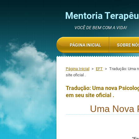
Mentoria Terapêut
VOCÊ DE BEM COM A VIDA!
PÁGINA INICIAL
SOBRE NÓ
Página Inicial
>
EFT
>
Tradução: Uma no
site oficial .
Tradução: Uma nova Psicologi
em seu site oficial .
Uma Nova Ps
"En