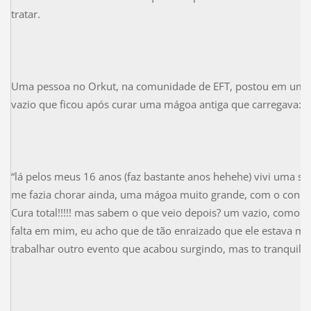
tratar.
Uma pessoa no Orkut, na comunidade de EFT, postou em um tó
vazio que ficou após curar uma mágoa antiga que carregava:
“lá pelos meus 16 anos (faz bastante anos hehehe) vivi uma s
me fazia chorar ainda, uma mágoa muito grande, com o conhe
Cura total!!!!! mas sabem o que veio depois? um vazio, como s
falta em mim, eu acho que de tão enraizado que ele estava me s
trabalhar outro evento que acabou surgindo, mas to tranquila.