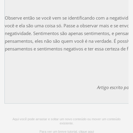
Observe então se você vem se identificando com a negativida
você e ela são uma coisa só. Passe a observar mais e se envo
negatividade. Sentimentos são apenas sentimentos, e pensam
pensamentos, eles não são quem você é na verdade. É possível
pensamentos e sentimentos negativos e ter essa certeza de fo
Artigo escrito por
Aqui você pode arrastar e soltar um novo conteúdo ou mover um conteúdo
existente.
Para ver um breve tutorial,
clique aqui