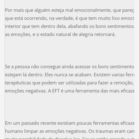
Por mais que alguém esteja mal emocionalmente, que pareça i
que está ocorrendo, na verdade, é que tem muito lixo emociona
interior que tem dentro dela, abafando os bons sentimentos.
as emoções, e o estado natural de alegria retornará.
Se a pessoa não consegue ainda acessar os bons sentimentos, n
estejam lá dentro. Eles nunca se acabam. Existem varias ferram
terapêuticas que podem ser utilizadas para fazer a remoção, l
emoções negativas. A EFT é uma ferramenta das mais eficazes.
Em um passado recente existiam poucas ferramentas eficazes
humano limpar as emoções negativas. Os traumas eram carreg
muita possibilidade de dissolve-los. Foi-se então criando a cre