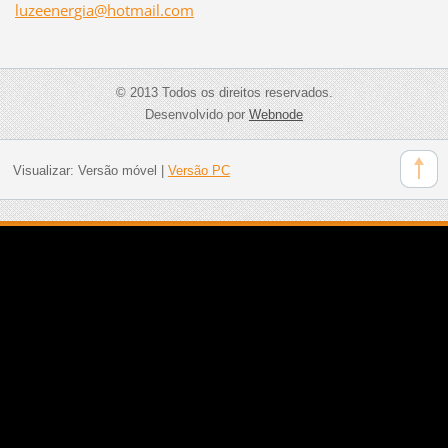
luzeener
gia@hotm
ail.com
© 2013 Todos os direitos reservados.
Desenvolvido por
Webnode
Visualizar:
Versão móvel
|
Versão PC