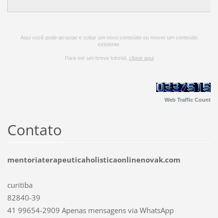
Aqui você pode arrastar e soltar um novo conteúdo ou mover um conteúdo
existente.
Para ver um breve tutorial,
clique aqui
Web Traffic Count
Contato
mentoriaterapeuticaholisticaonlinenovak.com
curitiba
82840-39
41 99654-2909 Apenas mensagens via WhatsApp