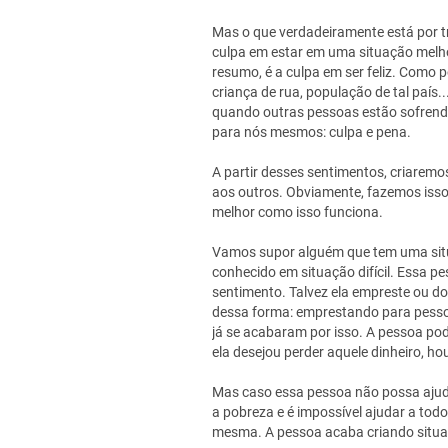
Mas o que verdadeiramente está por t
culpa em estar em uma situação melho
resumo, é a culpa em ser feliz. Como p
criança de rua, população de tal país
quando outras pessoas estão sofrend
para nós mesmos: culpa e pena.
A partir desses sentimentos, criarem
aos outros. Obviamente, fazemos isso 
melhor como isso funciona.
Vamos supor alguém que tem uma situ
conhecido em situação difícil. Essa p
sentimento. Talvez ela empreste ou d
dessa forma: emprestando para pess
já se acabaram por isso. A pessoa pod
ela desejou perder aquele dinheiro, ho
Mas caso essa pessoa não possa ajud
a pobreza e é impossível ajudar a todo
mesma. A pessoa acaba criando situaçõ