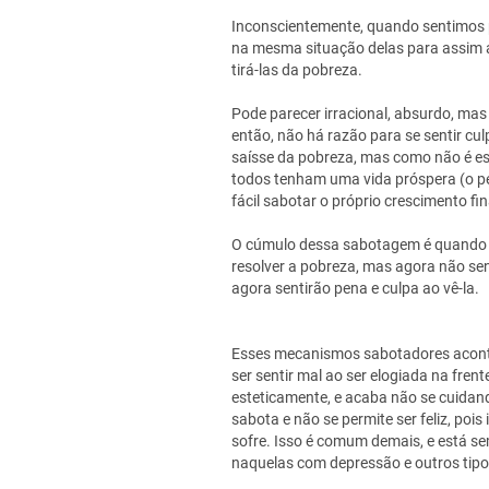
Inconscientemente, quando sentimos
na mesma situação delas para assim a
tirá-las da pobreza.
Pode parecer irracional, absurdo, mas
então, não há razão para se sentir c
saísse da pobreza, mas como não é es
todos tenham uma vida próspera (o pe
fácil sabotar o próprio crescimento fin
O cúmulo dessa sabotagem é quando a
resolver a pobreza, mas agora não se
agora sentirão pena e culpa ao vê-la.
Esses mecanismos sabotadores acont
ser sentir mal ao ser elogiada na fre
esteticamente, e acaba não se cuidan
sabota e não se permite ser feliz, poi
sofre. Isso é comum demais, e está se
naquelas com depressão e outros tipo