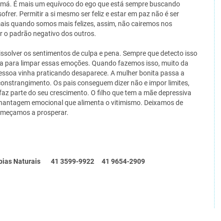
a má. É mais um equívoco do ego que está sempre buscando
ofrer. Permitir a si mesmo ser feliz e estar em paz não é ser
mais quando somos mais felizes, assim, não cairemos nos
 o padrão negativo dos outros.
issolver os sentimentos de culpa e pena. Sempre que detecto isso
ica para limpar essas emoções. Quando fazemos isso, muito da
essoa vinha praticando desaparece. A mulher bonita passa a
constrangimento. Os pais conseguem dizer não e impor limites,
faz parte do seu crescimento. O filho que tem a mãe depressiva
na chantagem emocional que alimenta o vitimismo. Deixamos de
começamos a prosperar.
rapias Naturais 41 3599-9922 41 9654-2909