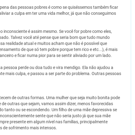
 pena das pessoas pobres é como se quiséssemos também ficar
liviar a culpa em ter uma vida melhor, já que não conseguimos
 o inconsciente é assim mesmo. Se você for pobre como eles,
ulpado. Talvez você até pense que seria bom que tudo mundo
sa realidade atual e muitos acham que não é possível que
nsamento de que só tem pobre porque tem rico e etc...), é mais
anceiro e ficar numa pior para se sentir aliviado por um lado.
 pessoa perde ou doa tudo e vira mendigo. Ela não ajudou a
nte mais culpa, e passou a ser parte do problema. Outras pessoas
ecem de outras formas. Uma mulher que seja muito bonita pode
nte de outras que sejam, vamos assim dizer, menos favorecidas
do tanto ou se escondendo. Um filho de uma mãe depressiva se
s inconscientemente sente que não seria justo já que sua mãe
mpre presente em algum nível nas famílias, principalmente
s de sofrimento mais intensos.