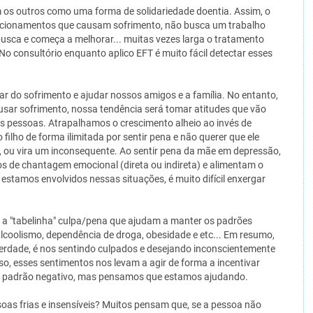
m os outros como uma forma de solidariedade doentia. Assim, o
 relacionamentos que causam sofrimento, não busca um trabalho
busca e começa a melhorar... muitas vezes larga o tratamento
. No consultório enquanto aplico EFT é muito fácil detectar esses
tar do sofrimento e ajudar nossos amigos e a família. No entanto,
ausar sofrimento, nossa tendência será tomar atitudes que vão
s pessoas. Atrapalhamos o crescimento alheio ao invés de
 filho de forma ilimitada por sentir pena e não querer que ele
ro, ou vira um inconsequente. Ao sentir pena da mãe em depressão,
os de chantagem emocional (direta ou indireta) e alimentam o
estamos envolvidos nessas situações, é muito difícil enxergar
 a "tabelinha" culpa/pena que ajudam a manter os padrões
lcoolismo, dependência de droga, obesidade e etc... Em resumo,
erdade, é nos sentindo culpados e desejando inconscientemente
so, esses sentimentos nos levam a agir de forma a incentivar
 padrão negativo, mas pensamos que estamos ajudando.
oas frias e insensíveis? Muitos pensam que, se a pessoa não