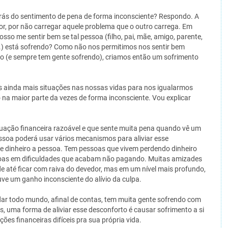
rás do sentimento de pena de forma inconsciente? Respondo. A
r, por não carregar aquele problema que o outro carrega. Em
osso me sentir bem se tal pessoa (filho, pai, mãe, amigo, parente,
...) está sofrendo? Como não nos permitimos nos sentir bem
o (e sempre tem gente sofrendo), criamos então um sofrimento
os ainda mais situações nas nossas vidas para nos igualarmos
na maior parte da vezes de forma inconsciente. Vou explicar
ação financeira razoável e que sente muita pena quando vê um
essoa poderá usar vários mecanismos para aliviar esse
oe dinheiro a pessoa. Tem pessoas que vivem perdendo dinheiro
oas em dificuldades que acabam não pagando. Muitas amizades
e até ficar com raiva do devedor, mas em um nível mais profundo,
uve um ganho inconsciente do alívio da culpa.
ar todo mundo, afinal de contas, tem muita gente sofrendo com
s, uma forma de aliviar esse desconforto é causar sofrimento a si
es financeiras difíceis pra sua própria vida.