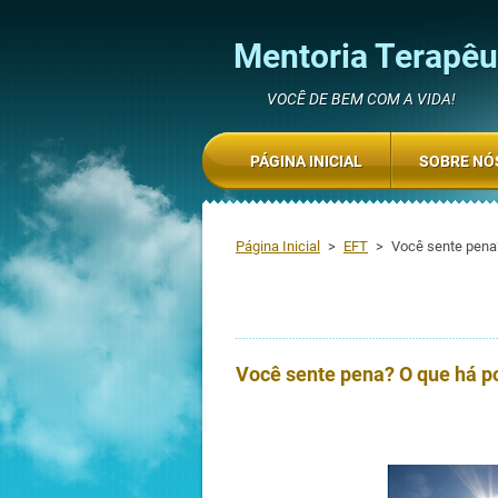
Mentoria Terapêut
VOCÊ DE BEM COM A VIDA!
PÁGINA INICIAL
SOBRE NÓ
Página Inicial
>
EFT
>
Você sente pena?
Você sente pena? O que há po