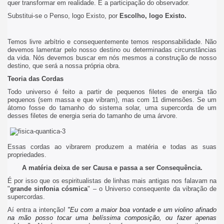
quer transformar em realidade. É a participação do observador.
Substitui-se o Penso, logo Existo, por
Escolho, logo Existo.
Temos livre arbítrio e consequentemente temos responsabilidade. Não
devemos lamentar pelo nosso destino ou determinadas circunstâncias
da vida. Nós devemos buscar em nós mesmos a construção de nosso
destino, que será a nossa própria obra.
Teoria das Cordas
Todo universo é feito a partir de pequenos filetes de energia tão
pequenos (sem massa e que vibram), mas com 11 dimensões. Se um
átomo fosse do tamanho do sistema solar, uma supercorda de um
desses filetes de energia seria do tamanho de uma árvore.
Essas cordas ao vibrarem produzem a matéria e todas as suas
propriedades.
A matéria deixa de ser Causa e passa a ser Consequência.
É por isso que os espiritualistas de linhas mais antigas nos falavam na
"
grande sinfonia cósmica
" – o Universo consequente da vibração de
supercordas.
Aí entra a intenção!
"Eu com a maior boa vontade e um violino afinado
na mão posso tocar uma belíssima composição, ou fazer apenas