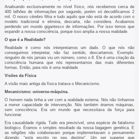
Analisando exclusivamente no nível físico, nós recebemos cerca de
400 bilhões de informações por segundo, porém só decodificamos 2
mil. O nosso cérebro filtra e tudo aquilo que não está de acordo com o
modelo tradicional e elimina, descarta, não considera. Acabamos
perdendo um mundo gigantesco de informações. Por isso temos que
expandir a nossa consciência, porque isso amplia a nossa realidade.
O que é a Realidade?
Realidade é como nós interpretamos um dado. O que nós não
conseguimos interpretar, não faz sentido, descartamos. Exemplo:
ninguém de nós jamais viu um número, como o 8. Ele é uma criação da
consciência humana que nós representamos das mais diferentes
formas. Então, para nós é uma realidade.
Visões da Física
A visão mais antiga da física tratava o Mecanicismo.
Mecanicismo: universo-máquina.
O homem nada tinha a ver com a realidade externa. Nós não tínhamos
a menor capacidade de intervenção. Nós também éramos máquinas,
sem consciência. Era um mundo que necessitava da força para
funcionar.
Era causalidade rígida. Tudo era previsível, uma espécie de fatalismo
biológico. Éramos o simples resultado da nossa bagagem genética. E
as religiões não colaboravam porque implementavam o pensamento
dizendo: "está escrito no seu destino". Um ser superior que