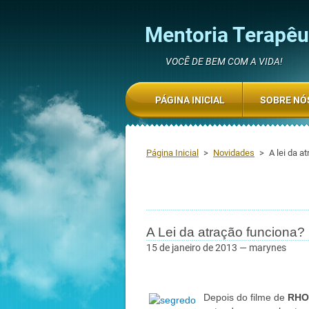
Mentoria Terapêut
VOCÊ DE BEM COM A VIDA!
PÁGINA INICIAL
SOBRE NÓ
Página Inicial
>
Novidades
>
A lei da a
A Lei da atração funciona?
15 de janeiro de 2013 — marynes
Depois do filme de
RH