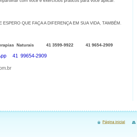
artilhar com você e exercícios práticos para você aplicar.
 E ESPERO QUE FAÇA A DIFERENÇA EM SUA VIDA, TAMBÉM.
a Terapias Naturais 41 3599-9922 41 9654-2909
tsApp 41 99654-2909
com.br
Página inicial