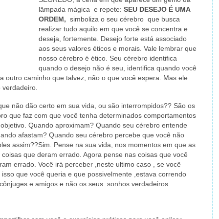
lâmpada mágica e repete:
SEU
DESEJO É UMA
ORDEM,
simboliza o
seu cérebro que busca
realizar tudo aquilo em que você se concentra e
deseja, fortemente. Desejo forte está associado
aos seus valores éticos e morais. Vale lembrar que
nosso cérebro é ético. Seu cérebro identifica
quando o desejo não é seu, identifica quando você
ca outro caminho que talvez, não o que você espera. Mas ele
 verdadeiro.
que não dão certo em sua vida, ou são interrompidos?? São os
bro que faz com que você tenha determinados comportamentos
 objetivo. Quando aproximam? Quando seu cérebro entende
uando afastam? Quando seu cérebro percebe que você não
mples assim??Sim. Pense na sua vida, nos momentos em que as
 coisas que deram errado. Agora pense nas coisas que você
am errado. Você irá perceber ,neste ultimo caso , se você
 isso que você queria e que possivelmente ,estava correndo
s, cônjuges e amigos e não os seus sonhos verdadeiros.