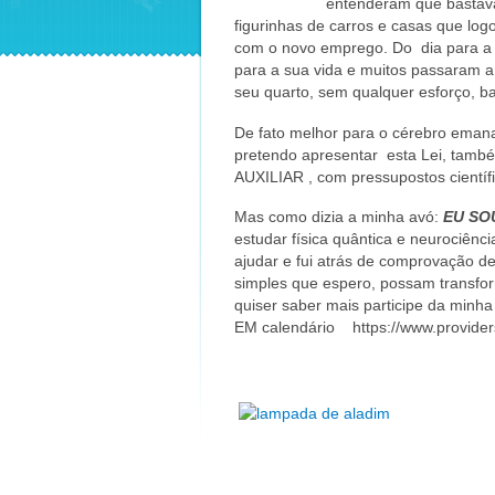
entenderam que bastava
figurinhas de carros e casas que lo
com o novo emprego. Do dia para a no
para a sua vida e muitos passaram a 
seu quarto, sem qualquer esforço, ba
De fato melhor para o cérebro eman
pretendo apresentar esta Lei, ta
AUXILIAR , com pressupostos científi
Mas como dizia a minha avó:
EU SO
estudar física quântica e neurociênc
ajudar e fui atrás de comprovação d
simples que espero, possam transfor
quiser saber mais participe da m
EM calendário https://www.providers