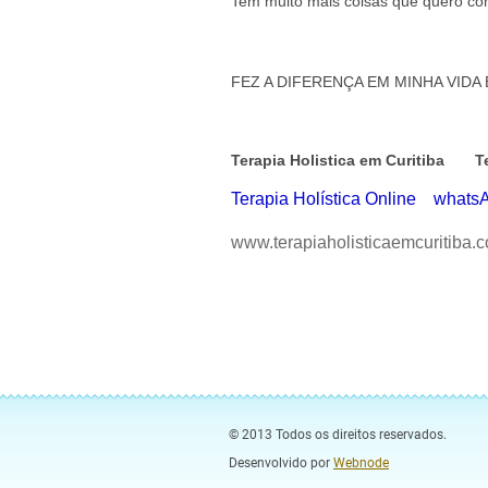
Tem muito mais coisas que quero comp
FEZ A DIFERENÇA EM MINHA VIDA
Terapia Holistica em Curitib
Terapia Holística Online wha
www.terapiaholisticaemcuritiba.
© 2013 Todos os direitos reservados.
Desenvolvido por
Webnode