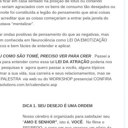
 ficar em casa sentado na posição de lótus ou cortando
go seriam agraciados com os bens de consumo tão desejados ou
ite foi constituída a legião do pensamento que atrai coisas
acreditar que as coisas começariam a entrar pela janela do
stava “mentalizar”.
ar ondas positivas de pensamento do que as negativas, mas
mbém conhecida em Neurociência como LEI DA EMOTIZAÇÃO
cos e bem fácies de entender e aplicar.
U COMO SÃO TOMÉ, PRECISO VER PARA CRER
. Passei a
ia para entender como essa tal
LEI DA
ATRAÇÃO
poderia nos
e pesquisas e agora quero passar a vocês, alguns tópicos
mar a sua vida, sua carreira e seus relacionamentos, mas se
inha PALESTRA via web ou do WORKSHOP presencial CONFIRA
olutions.com.br/calendario.asp
DICA 1. SEU DESEJO É UMA ORDEM
Nosso cérebro é organizado para satisfazer seu
“
AMO E SENHOR”
, isto é,
VOCÊ
. No filme o
SEGREDO, a cena em que aparece um gênio da