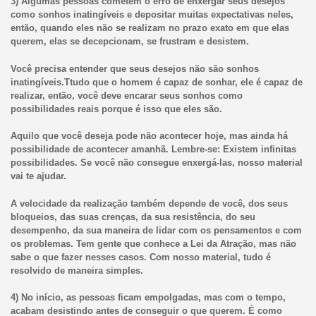
3) Algumas pessoas cometem o erro de enxergar seus desejos
como sonhos inatingíveis e depositar muitas expectativas neles,
então, quando eles não se realizam no prazo exato em que elas
querem, elas se decepcionam, se frustram e desistem.
Você precisa entender que seus desejos não são sonhos
inatingí
veis.Ttudo
que o homem é capaz de sonhar, ele é capaz de
realizar, então, você deve encarar seus sonhos como
possibilidades reais porque é isso que eles são.
Aquilo que você deseja pode não acontecer hoje, mas ainda há
possibilidade de acontecer amanhã. Lembre-se: Existem infinitas
possibilidades. Se você não consegue enxergá-las, nosso material
vai te ajudar.
A velocidade da realização também depende de você, dos seus
bloqueios, das suas crenças, da sua resistência, do seu
desempenho, da sua maneira de lidar com os pensamentos e com
os problemas. Tem gente que conhece a Lei da Atração, mas não
sabe o que fazer nesses casos. Com nosso material, tudo é
resolvido de maneira simples.
4) No início, as pessoas ficam empolgadas, mas com o tempo,
acabam desistindo antes de conseguir o que querem. É como