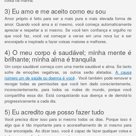
coisa na manhã.
3) Eu amo e me aceito como eu sou
Amor próprio é feito para ser a mais pura e mais elevada forma de
amor.
Quando você ama a si mesmo, você começa automaticamente
apreciar e respeitar a si mesmo.
Se você tem confiança e orgulho no
que você faz, você vai começar a ver-se em uma nova luz e ser
encorajado e inspirado a fazer coisas maiores e melhores.
4) O meu corpo é saudável;
minha mente é
brilhante;
minha alma é tranquila
Um corpo saudável começa com uma mente saudável e alma.
Se tanto
sofre de emoções negativas, os outros serão afetados.
A causa
número um de saúde ou doença é você
.
Você também pode remover e
revogar todas as permissões que você tem dado conscientemente,
inconscientemente, para todos os males do mundo, porque você
compartilha essa dor.
Está conquistando sua doença e de derrotá-lo
progressivamente a cada dia.
5) Eu acredito que posso fazer tudo
Você precisa dizer isso para si mesmo todos os dias.
Porque isso é
algo que é tão importante para o aconselhamento de si mesmo para
ficar encorajada.
Ao dizer isso, você é capaz de fazer qualquer coisa e