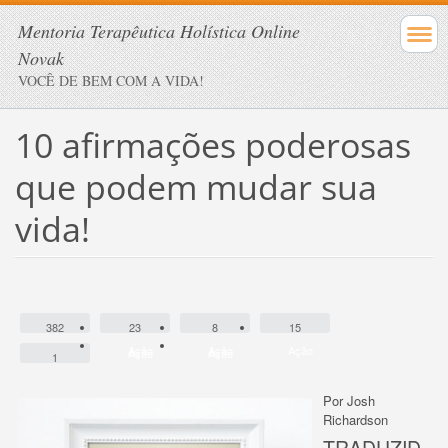
Mentoria Terapêutica Holística Online
Novak
VOCÊ DE BEM COM A VIDA!
10 afirmações poderosas
que podem mudar sua
vida!
382
23
8
15
Ação
Ação
Ação
Ação
Ação
Ação
1
Ação
Por Josh
Richardson