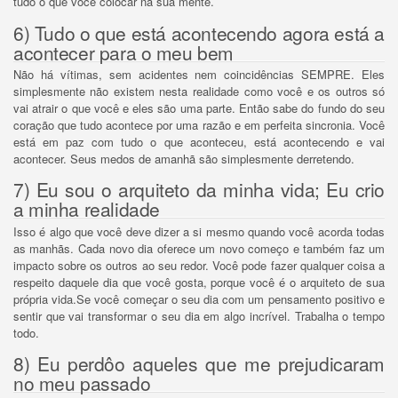
tudo o que você colocar na sua mente.
6) Tudo o que está acontecendo agora está a
acontecer para o meu bem
Não há vítimas, sem acidentes nem coincidências SEMPRE.
Eles
simplesmente não existem nesta realidade como você e os outros só
vai atrair o que você e eles são uma parte.
Então sabe do fundo do seu
coração que tudo acontece por uma razão e em perfeita sincronia.
Você
está em paz com tudo o que aconteceu, está acontecendo e vai
acontecer.
Seus medos de amanhã são simplesmente derretendo.
7) Eu sou o arquiteto da minha vida;
Eu crio
a minha realidade
Isso é algo que você deve dizer a si mesmo quando você acorda todas
as manhãs.
Cada novo dia oferece um novo começo e também faz um
impacto sobre os outros ao seu redor.
Você pode fazer qualquer coisa a
respeito daquele dia que você gosta, porque você é o arquiteto de sua
própria vida.
Se você começar o seu dia com um pensamento positivo e
sentir que vai transformar o seu dia em algo incrível.
Trabalha o tempo
todo.
8) Eu perdôo aqueles que me prejudicaram
no meu passado