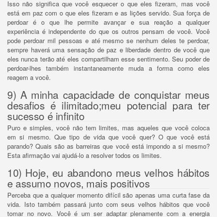
Isso não significa que você esquecer o que eles fizeram, mas você
está em paz com o que eles fizeram e as lições servido.
Sua força de
perdoar é o que lhe permite avançar e sua reação a qualquer
experiência é independente do que os outros pensam de você.
Você
pode perdoar mil pessoas e até mesmo se nenhum deles te perdoar,
sempre haverá uma sensação de paz e liberdade dentro de você que
eles nunca terão até eles compartilham esse sentimento.
Seu poder de
perdoar-lhes também instantaneamente muda a forma como eles
reagem a você.
9) A minha capacidade de conquistar meus
desafios é ilimitado;
meu potencial para ter
sucesso é infinito
Puro e simples, você não tem limites, mas aqueles que você coloca
em si mesmo.
Que tipo de vida que você quer?
O que você está
parando?
Quais são as barreiras que você está impondo a si mesmo?
Esta afirmação vai ajudá-lo a resolver todos os limites.
10) Hoje, eu abandono meus velhos hábitos
e assumo novos, mais positivos
Perceba que a qualquer momento difícil são apenas uma curta fase da
vida.
Isto também passará junto com seus velhos hábitos que você
tomar no novo.
Você é um ser adaptar plenamente com a energia