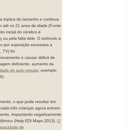
rebro
a triplica de tamanho e continua
 até os 21 anos de idade (Fonte:
o inicial do cérebro é
is
ou pela falta dele. O estímulo a
o por exposição excessiva a
, TV) foi
ionamento e causar déficit de
izagem deficiente, aumento da
dade de auto-regular
, exemplo:
0) .
imento, o que pode resultar em
cada três crianças agora entram
mento, impactando negativamente
adêmico (Help EDI Maps 2013).
O
apacidade de