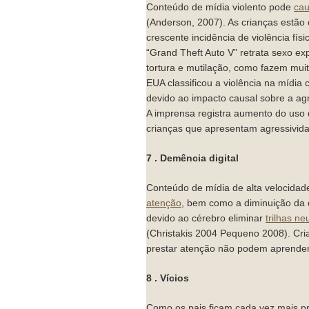
Conteúdo de mídia violento pode
ca
(Anderson, 2007). As crianças estão
crescente incidência de violência físi
“Grand Theft Auto V” retrata sexo exp
tortura e mutilação, como fazem mui
EUA classificou a violência na mídia
devido ao impacto causal sobre a ag
A imprensa registra aumento do uso
crianças que apresentam agressivid
7 . Demência digital
Conteúdo de mídia de alta velocidad
atenção
, bem como a diminuição da
devido ao cérebro eliminar
trilhas ne
(Christakis 2004 Pequeno 2008). C
prestar atenção não podem aprender
8 . Vícios
Como os pais ficam cada vez mais pr