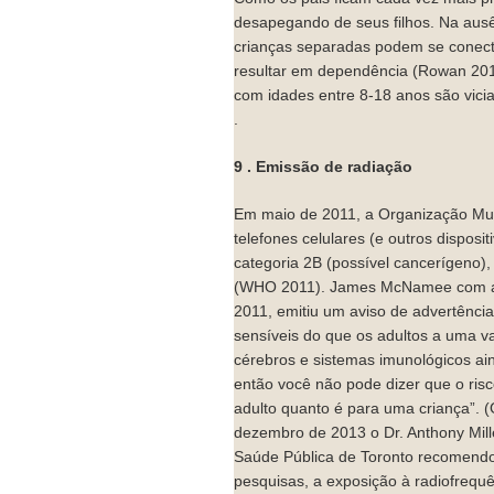
desapegando de seus filhos. Na ausê
crianças separadas podem se conecta
resultar em dependência (Rowan 20
com idades entre 8-18 anos são vici
.
9 . Emissão de radiação
Em maio de 2011, a Organização Mun
telefones celulares (e outros disposi
categoria 2B (possível cancerígeno)
(WHO 2011). James McNamee com a 
2011, emitiu um aviso de advertência
sensíveis do que os adultos a uma 
cérebros e sistemas imunológicos a
então você não pode dizer que o risc
adulto quanto é para uma criança”. 
dezembro de 2013 o Dr. Anthony Mill
Saúde Pública de Toronto recomend
pesquisas, a exposição à radiofrequê