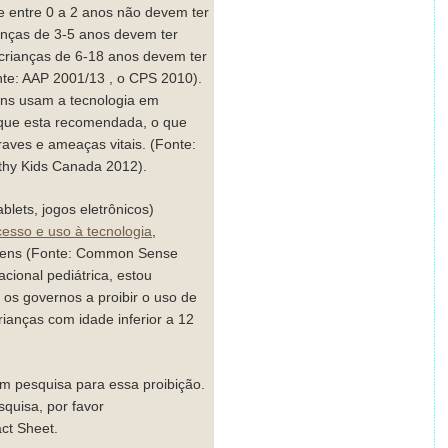
e entre 0 a 2 anos não devem ter
ianças de 3-5 anos devem ter
 crianças de 6-18 anos devem ter
onte: AAP 2001/13 , o CPS 2010).
ens usam a tecnologia em
que esta recomendada, o que
aves e ameaças vitais. (Fonte:
lthy Kids Canada 2012).
ablets, jogos eletrônicos)
sso e uso à tecnologia
,
ovens (Fonte: Common Sense
cional pediátrica, estou
 os governos a proibir o uso de
crianças com idade inferior a 12
m pesquisa para essa proibição.
squisa, por favor
ct Sheet.