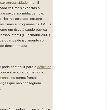
usar
agressividade
infantil
 cada vez mais expostas à
ca e sexual na mídia de hoje.
lícito, assassinato, estupro,
tos filmes e programas de TV. Os
 como um risco à saúde pública
ressão infantil (Huesmann 2007).
 de quartos de isolamento com
ade descontrolada.
e pode contribuir para o
déficit de
 concentração e da memória,
uronais
no córtex frontal
rianças que não conseguem
.
esos à tecnologia, eles estão se