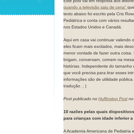
Este post vai em resposta aos leitor
quando a televisão saiu de cena”
que
texto abaixo foi escrito pela Cris R
Pediátrica e conta com vários resulta
nos Estados Unidos e Canadá.
Aqui em casa vai continuar valendo 
eles ficam mais excitados, mais des
menor vontade de fazer outra coisa. 
brigam, conversam, comem na mesa, 
histórias. Independente do tamanho
que você precisa para tirar esses int
informações são de utilidade pública
tradução. ; )
Post publicado no
Huffington Post
no 
10 razões pelas quais dispositivo
para crianças com idade inferior a
A Academia Americana de Pediatria