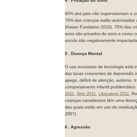
4 . Privação do sono
60% dos pais não supervisionam o us
75% das crianças estão autorizadas 
(Kaiser Fundation 2010). 75% das cr
anos são privados de sono e como c
escola são negativamente impactada
5 . Doença Mental
O uso excessivo de tecnologia está i
das taxas crescentes de depressão in
apego, déficit de atenção, autismo, t
comportamento infantil problemático 
2011
,
Shin 2011
,
Liberatore 2011
, R
crianças canadenses têm uma doença
das quais estão em uso de medicação
2007).
6 . Agressão