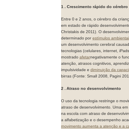
1 . Crescimento rápido do cé
Entre 0 e 2 anos, o cérebro da crianç
em estado de rápido desenvolvimento
Christakis de 2011). O desenvolviment
determinado por
estímulos ambienta
um desenvolvimento cerebral causad
tecnologias (celulares, internet, iPads
mostrado
afetar
negativamente o func
atenção, atrasos cognitivos, aprend
impulsividade e
diminuição da capaci
birras (Fonte: Small 2008, Pagini 201
2 . Atraso no desenvolvimento
O uso da tecnologia restringe o mov
atraso de desenvolvimento. Uma em 
na escola com atraso de desenvolvi
a alfabetização e o desempenho ac
movimento aumenta a atenção e a c