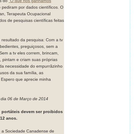
es do
“O que nós ganhamos
 pediram por dados científicos. O
owan, Terapeuta Ocupacional
dos de pesquisas científicas feitas
o resultado da pesquisa: Com a tv
obedientes, preguiçosos, sem a
Sem a tv eles correm, brincam,
pintam e criam suas próprias
 da necessidade do empurrãzinho
rusos da sua família, as
. Espero que aprecie minha
dia 06 de Março de 2014
s portáteis devem ser proibidos
 12 anos.
 e a Sociedade Canadense de