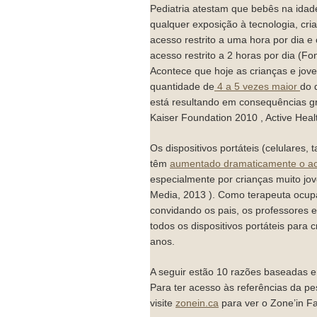
Pediatria atestam que bebês na idad
qualquer exposição à tecnologia, cr
acesso restrito a uma hora por dia e
acesso restrito a 2 horas por dia (F
Acontece que hoje as crianças e jov
quantidade de
4 a 5 vezes maior
do 
está resultando em consequências gr
Kaiser Foundation 2010 , Active Hea
Os dispositivos portáteis (celulares, t
têm
aumentado dramaticamente o ace
especialmente por crianças muito j
Media, 2013 ). Como terapeuta ocupa
convidando os pais, os professores e
todos os dispositivos portáteis para 
anos.
A seguir estão 10 razões baseadas e
Para ter acesso às referências da pe
visite
zonein.ca
para ver o Zone’in Fa