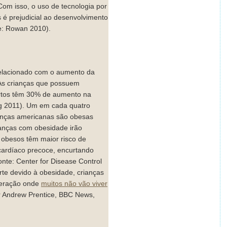
Com isso, o uso de tecnologia por
s é prejudicial ao desenvolvimento
e: Rowan 2010).
elacionado com o aumento da
 As crianças que possuem
artos têm 30% de aumento na
ng 2011). Um em cada quatro
anças americanas são obesas
ianças com obesidade irão
 obesos têm maior risco de
 cardíaco precoce, encurtando
nte: Center for Disease Control
te devido à obesidade, crianças
geração onde
muitos não vão viver
r Andrew Prentice, BBC News,