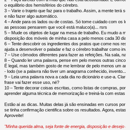
o equilibrio dos hemisférios do cérebro.
3 – Varie o trajeto que faz para o trabalho. Assim, a mente terá sem
e não fazer algo automático.
4 – Ande para os lados ou de costas. Só tome cuidado com os loc
as pessoas pensarem que você está maluco(a)... rsrs
5 – Mude os objetos de lugar na mesa de trabalho. Eu mudo a min
disposição dos móveis de minha casa a pelo menos cada 30 dias.
6 – Tente descobrir os ingredientes dos pratos que come nos resta
ajuda a desenvolver o paladar e faz o cérebro trabalhar como inves
7 – Use cômodos diferentes para fazer as refeições. Na sala, na c
8 – Quando ler uma palavra, pense em pelo menos outras cinco 
É legal, mas também gosto de me lembrar de pelo menos um an
- Iodo (se a palavra não tiver um anagrama conhecido, invento...rs
9 – Leia uma palavra nova a cada dia no dicionário e use-a. Clar
frase vai fazer esse uso, né?
10 – Tente decorar coisas escritas, como listas de compras, por
aprender alguma técnica de memorização e treiná-la com estas pa
Estão aí as dicas. Muitas delas já são ensinadas em cursos por a
se tinha confirmação cientifica sobre os resultados. Agora, estas
Aproveite!
"Minha querida alma, seja fonte de energia, disposição e desejo d