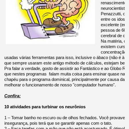
renascimento 
neurocientista
Penazzutti, o 
entre os idoso
excelente (em 
pessoa de 60 a
cerebral de qu
Na matéria, cit
existem curso
concentração, i
usadas várias ferramentas para isso, inclusive o ábaco (não é à t
que sempre usaram este antigo método de cálculos, estejam bem à
Pra falar a verdade, gosto de assistir ao Fantástico e ao Globo R
que nestes programas falam muita coisa para ensinar quase nada. 
chapéu para o programa dominical, principalmente por causa das
melhorar o funcionamento de nosso "computador humano".
Confira:
10 atividades para turbinar os neurônios
1 – Tomar banho no escuro ou de olhos fechados. Você provavelm
insegurança, pois terá que se garantir apenas com o tato.
2 – Faça tarefas com a mão que não está acostumado. É ótimo! Já