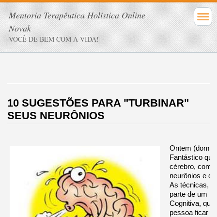
Mentoria Terapêutica Holística Online
Novak
VOCÊ DE BEM COM A VIDA!
10 SUGESTÕES PARA "TURBINAR"
SEUS NEURÔNIOS
Ontem (doming
Fantástico que
cérebro, com o
neurônios e de
As técnicas, q
parte de um m
Cognitiva, que
pessoa ficar m