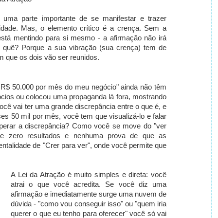
uma parte importante de se manifestar e trazer
idade. Mas, o elemento crítico é a crença. Sem a
está mentindo para si mesmo - a afirmação não irá
r quê? Porque a sua vibração (sua crença) tem de
m que os dois vão ser reunidos.
 R$ 50.000 por mês do meu negócio" ainda não têm
cios ou colocou uma propaganda lá fora, mostrando
você vai ter uma grande discrepância entre o que é, e
es 50 mil por mês, você tem que visualizá-lo e falar
uperar a discrepância? Como você se move do "ver
l e zero resultados e nenhuma prova de que as
talidade de "Crer para ver", onde você permite que
A Lei da Atração é muito simples e direta: você
atrai o que você acredita. Se você diz uma
afirmação e imediatamente surge uma nuvem de
dúvida - "como vou conseguir isso" ou "quem iria
querer o que eu tenho para oferecer" você só vai