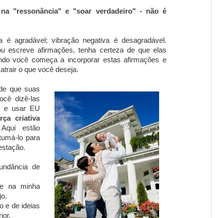
na "ressonância" e "soar verdadeiro" - não é
a é agradável; vibração negativa é desagradável.
ou escreve afirmações, tenha certeza de que elas
ndo você começa a incorporar estas afirmações e
atrair o que você deseja.
 de que suas
ocê dizê-las
, e usar EU
ça criativa
qui estão
tumá-lo para
estação.
undância de
te na minha
jo.
o e de ideias
rior.