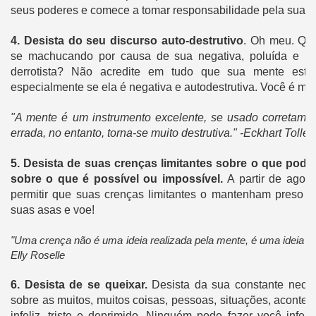
seus poderes e comece a tomar responsabilidade pela sua v
4.
Desista do seu discurso auto-destrutivo
.
Oh meu.
Qua
se machucando por causa de sua negativa, poluída e rep
derrotista?
Não acredite em tudo que sua mente está
especialmente se ela é negativa e autodestrutiva. Você é
mel
"A mente é um instrumento excelente, se usado corretame
errada, no entanto, torna-se muito destrutiva." -Eckhart Tolle
5.
Desista de suas crenças limitantes sobre o que pode
sobre o que é possível ou impossível.
A partir de agor
permitir que suas crenças limitantes o mantenham preso n
suas asas e voe!
"Uma crença não é uma ideia realizada pela mente, é uma ideia 
Elly Roselle
6.
Desista de se queixar.
Desista da sua constante nece
sobre as muitos, muitos coisas, pessoas, situações, aconte
infeliz, triste e deprimido.
Ninguém pode fazer você infeli