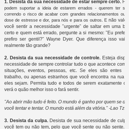
1.
Desista da sua necessidade de estar sempre certo.
Há 
podem suportar a ideia de estarem errados - querem ter s
correndo o risco de acabar com grandes relacionamentos ou
dose de estresse e dor, para nós e para os outros. E
não vale 
você sentir a necessidade "urgente" de saltar em uma br
certo e quem está errado, pergunte a si mesmo: "Eu preferir
prefiro ser gentil?" Wayne Dyer.
Que diferença isso vai 
realmente tão grande?
2.
Desista da sua necessidade de controle.
Esteja dispo
necessidade de sempre controlar tudo o que acontece com v
situações, eventos, pessoas, etc. Se eles são entes q
trabalho, ou apenas estranhos que você encontra na rua -
eles sejam.
Permita tudo e todos de serem exatamente c
verá o quão melhor isso o fará sentir.
"Ao abrir mão tudo é feito.
O mundo é ganho por quem se de
você tentar e tentar.
O mundo está além da vitória." -Lao Tzu
3.
Desista da culpa.
Desista de sua necessidade de culpar
você tem ou não tem, pelo que você sente ou não sente.
P