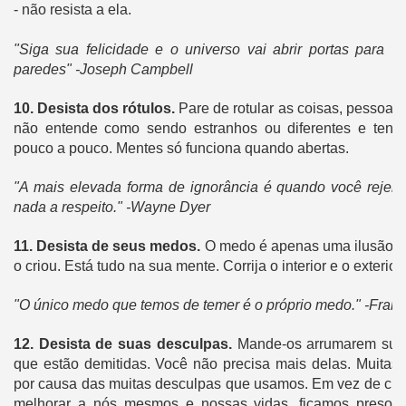
- não resista a ela.
"Siga sua felicidade e o universo vai abrir portas para 
paredes" -Joseph Campbell
10.
Desista dos rótulos.
Pare de rotular as coisas, pessoas
não entende como sendo estranhos ou diferentes e tente
pouco a pouco.
Mentes só funciona quando abertas.
"A mais elevada forma de ignorância é quando você rejeit
nada a respeito." -Wayne Dyer
11.
Desista de seus medos.
O medo é apenas uma ilusão, e
o criou.
Está tudo na sua mente.
Corrija o interior e o exterio
"O único medo que temos de temer é o próprio medo." -Frank
12.
Desista de suas desculpas.
Mande-os arrumarem suas
que estão demitidas.
Você não precisa mais delas.
Muitas 
por causa das muitas desculpas que usamos.
Em vez de cres
melhorar a nós mesmos e nossas vidas, ficamos presos,