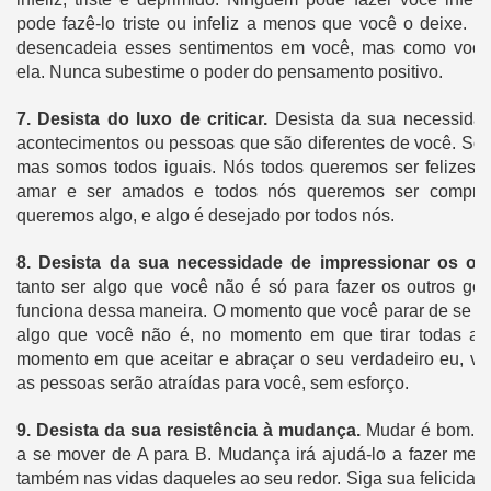
pode fazê-lo triste ou infeliz a menos que você o deixe.
N
desencadeia esses sentimentos em você, mas como você 
ela.
Nunca subestime o poder do pensamento positivo.
7.
Desista do luxo de criticar.
Desista da sua necessidade
acontecimentos ou pessoas que são diferentes de você.
Som
mas somos todos iguais.
Nós todos queremos ser felizes,
amar e ser amados e todos nós queremos ser compre
queremos algo, e algo é desejado por todos nós.
8.
Desista da sua necessidade de impressionar os ou
tanto ser algo que você não é só para fazer os outros go
funciona dessa maneira.
O momento que você parar de se esf
algo que você não é, no momento em que tirar todas as
momento em que aceitar e abraçar o seu verdadeiro eu, vo
as pessoas serão atraídas para você, sem esforço.
9.
Desista da sua resistência à mudança.
Mudar é bom.
M
a se mover de A para B. Mudança irá ajudá-lo a fazer mel
também nas vidas daqueles ao seu redor.
Siga sua felicida