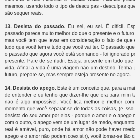
mesmos, usando todo o tipo de desculpas - desculpas que 
são sequer reais.
13.
Desista do passado.
Eu sei, eu sei.
É difícil.
Espe
passado parece muito melhor do que o presente e o futuro pa
mas você tem que levar em consideração o fato de que o
tudo que você tem e tudo que você vai ter.
O passado que vo
o passado que agora você está sonhando - foi ignorado por
presente.
Pare de se iludir.
Esteja presente em tudo que vo
vida.
Afinal a vida é uma viagem não um destino.
Tenha uma
futuro, prepare-se, mas sempre esteja presente no agora.
14.
Desista do apego.
Este é um conceito que, para a maioria
de entender e eu tenho que dizer-lhe que era para mim ta
não é algo impossível.
Você fica melhor e melhor com o
momento que você separar-se de todas as coisas, (e isso nã
desista do seu amor por elas - porque o amor e o apego n
com o outro, o apego vem de um lugar de medo, enquanto o 
real é amável, puro, onde há amor não pode haver medo, e
apego e o amor não podem coexistir), você tornar-se tão calm