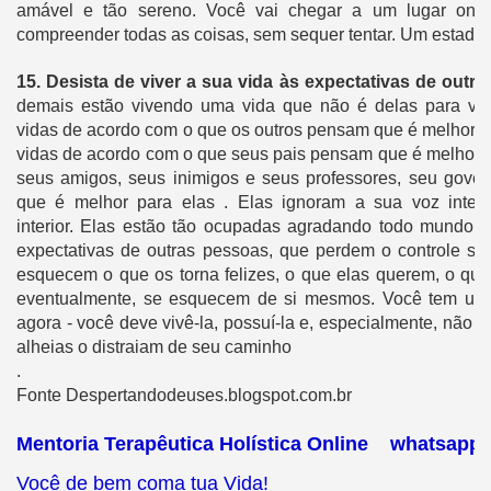
amável e tão sereno.
Você vai chegar a um lugar ond
compreender todas as coisas, sem sequer tentar.
Um estado 
15.
Desista de viver a sua vida às expectativas de outr
demais estão vivendo uma vida que não é delas para viv
vidas de acordo com o que os outros pensam que é melhor p
vidas de acordo com o que seus pais pensam que é melhor p
seus amigos, seus inimigos e seus professores, seu gove
que é melhor para elas
.
Elas ignoram a sua voz inter
interior.
Elas estão tão ocupadas agradando todo mundo, v
expectativas de outras pessoas, que perdem o controle so
esquecem o que os torna felizes, o que elas querem, o que e
eventualmente, se esquecem de si mesmos.
Você tem uma
agora - você deve vivê-la, possuí-la e, especialmente, não 
alheias o distraiam de seu caminho
.
Fonte Despertandodeuses.blogspot.com.br
Mentoria Terapêutica Holística Online whatsapp
Você de bem coma tua Vida!