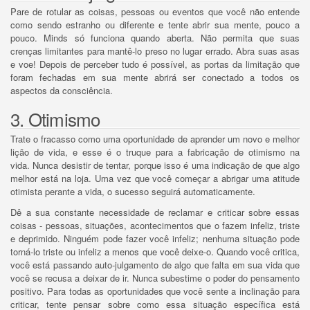
Pare de rotular as coisas, pessoas ou eventos que você não entende
como sendo estranho ou diferente e tente abrir sua mente, pouco a
pouco.
Minds só funciona quando aberta.
Não permita que suas
crenças limitantes para mantê-lo preso no lugar errado.
Abra suas asas
e voe!
Depois de perceber tudo é possível, as portas da limitação que
foram fechadas em sua mente abrirá ser conectado a todos os
aspectos da consciência.
3. Otimismo
Trate o fracasso como uma oportunidade de aprender um novo e melhor
lição de vida, e esse é o truque para a fabricação de otimismo na
vida.
Nunca desistir de tentar, porque isso é uma indicação de que algo
melhor está na loja.
Uma vez que você começar a abrigar uma atitude
otimista perante a vida, o sucesso seguirá automaticamente.
Dê a sua constante necessidade de reclamar e criticar sobre essas
coisas - pessoas, situações, acontecimentos que o fazem infeliz, triste
e deprimido.
Ninguém pode fazer você infeliz;
nenhuma situação pode
torná-lo triste ou infeliz a menos que você deixe-o.
Quando você critica,
você está passando auto-julgamento de algo que falta em sua vida que
você se recusa a deixar de ir.
Nunca subestime o poder do pensamento
positivo.
Para todas as oportunidades que você sente a inclinação para
criticar, tente pensar sobre como essa situação específica está