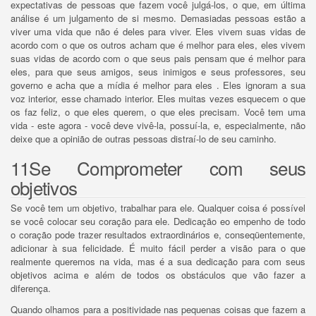
expectativas de pessoas que fazem você julgá-los, o que, em última
análise é um julgamento de si mesmo.
Demasiadas pessoas estão a
viver uma vida que não é deles para viver.
Eles vivem suas vidas de
acordo com o que os outros acham que é melhor para eles, eles vivem
suas vidas de acordo com o que seus pais pensam que é melhor para
eles, para que seus amigos, seus inimigos e seus professores, seu
governo e acha que a mídia é melhor para eles .
Eles ignoram a sua
voz interior, esse chamado interior.
Eles muitas vezes esquecem o que
os faz feliz, o que eles querem, o que eles precisam.
Você tem uma
vida - este agora - você deve vivê-la, possuí-la, e, especialmente, não
deixe que a opinião de outras pessoas distraí-lo de seu caminho.
11Se Comprometer com seus
objetivos
Se você tem um objetivo, trabalhar para ele.
Qualquer coisa é possível
se você colocar seu coração para ele.
Dedicação eo empenho de todo
o coração pode trazer resultados extraordinários e, conseqüentemente,
adicionar à sua felicidade.
É muito fácil perder a visão para o que
realmente queremos na vida, mas é a sua dedicação para com seus
objetivos acima e além de todos os obstáculos que vão fazer a
diferença.
Quando olhamos para a positividade nas pequenas coisas que fazem a