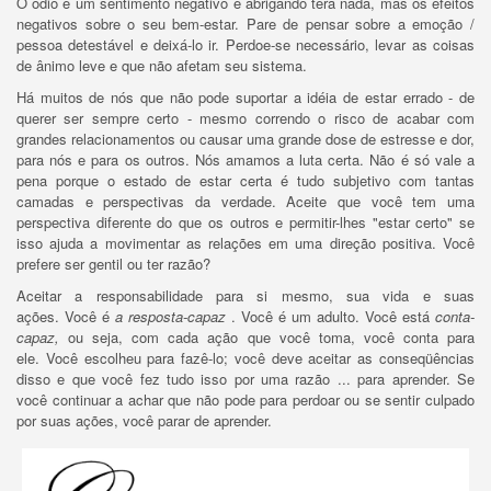
O ódio é um sentimento negativo e abrigando terá nada, mas os efeitos
negativos sobre o seu bem-estar.
Pare de pensar sobre a emoção /
pessoa detestável e deixá-lo ir.
Perdoe-se necessário, levar as coisas
de ânimo leve e que não afetam seu sistema.
Há muitos de nós que não pode suportar a idéia de estar errado - de
querer ser sempre certo - mesmo correndo o risco de acabar com
grandes relacionamentos ou causar uma grande dose de estresse e dor,
para nós e para os outros.
Nós amamos a luta certa.
Não é só vale a
pena porque o estado de estar certa é tudo subjetivo com tantas
camadas e perspectivas da verdade.
Aceite que você tem uma
perspectiva diferente do que os outros e permitir-lhes "estar certo" se
isso ajuda a movimentar as relações em uma direção positiva.
Você
prefere ser gentil ou ter razão?
Aceitar a responsabilidade para si mesmo, sua vida e suas
ações.
Você é
a resposta-capaz
.
Você é um adulto.
Você está
conta-
capaz,
ou seja, com cada ação que você toma, você conta para
ele.
Você escolheu para fazê-lo;
você deve aceitar as conseqüências
disso e que você fez tudo isso por uma razão ... para aprender.
Se
você continuar a achar que não pode para perdoar ou se sentir culpado
por suas ações, você parar de aprender.