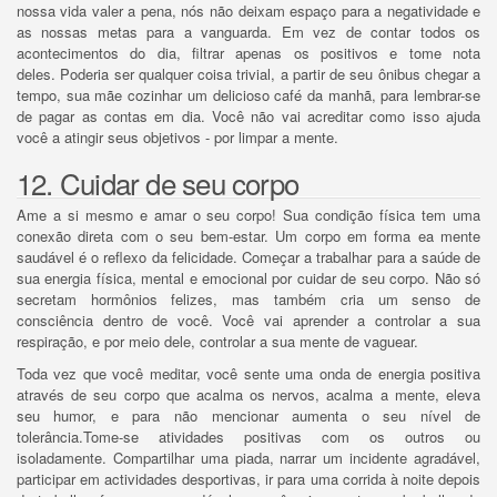
nossa vida valer a pena, nós não deixam espaço para a negatividade e
as nossas metas para a vanguarda.
Em vez de contar todos os
acontecimentos do dia, filtrar apenas os positivos e tome nota
deles.
Poderia ser qualquer coisa trivial, a partir de seu ônibus chegar a
tempo, sua mãe cozinhar um delicioso café da manhã, para lembrar-se
de pagar as contas em dia.
Você não vai acreditar como isso ajuda
você a atingir seus objetivos - por limpar a mente.
12. Cuidar de seu corpo
Ame a si mesmo e amar o seu corpo!
Sua condição física tem uma
conexão direta com o seu bem-estar.
Um corpo em forma ea mente
saudável é o reflexo da felicidade.
Começar a trabalhar para a saúde de
sua energia física, mental e emocional por cuidar de seu corpo.
Não só
secretam hormônios felizes, mas também cria um senso de
consciência dentro de você.
Você vai aprender a controlar a sua
respiração, e por meio dele, controlar a sua mente de vaguear.
Toda vez que você meditar, você sente uma onda de energia positiva
através de seu corpo que acalma os nervos, acalma a mente, eleva
seu humor, e para não mencionar aumenta o seu nível de
tolerância.
Tome-se atividades positivas com os outros ou
isoladamente.
Compartilhar uma piada, narrar um incidente agradável,
participar em actividades desportivas, ir para uma corrida à noite depois