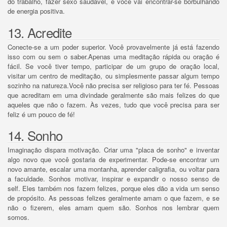
do trabalho, fazer sexo saudável, e você vai encontrar-se borbulhando
de energia positiva.
13. Acredite
Conecte-se a um poder superior.
Você provavelmente já está fazendo
isso com ou sem o saber.
Apenas uma meditação rápida ou oração é
fácil.
Se você tiver tempo, participar de um grupo de oração local,
visitar um centro de meditação, ou simplesmente passar algum tempo
sozinho na natureza.
Você não precisa ser religioso para ter fé.
Pessoas
que acreditam em uma divindade geralmente são mais felizes do que
aqueles que não o fazem.
Às vezes, tudo que você precisa para ser
feliz é um pouco de fé!
14. Sonho
Imaginação dispara motivação.
Criar uma "placa de sonho" e inventar
algo novo que você gostaria de experimentar.
Pode-se encontrar um
novo amante, escalar uma montanha, aprender caligrafia, ou voltar para
a faculdade.
Sonhos motivar, inspirar e expandir o nosso senso de
self.
Eles também nos fazem felizes, porque eles dão a vida um senso
de propósito.
As pessoas felizes geralmente amam o que fazem, e se
não o fizerem, eles amam quem são.
Sonhos nos lembrar quem
somos.