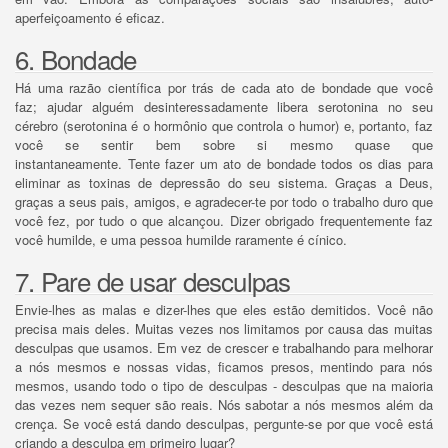
aperfeiçoamento é eficaz.
6. Bondade
Há uma razão científica por trás de cada ato de bondade que você
faz;
ajudar alguém desinteressadamente libera serotonina no seu
cérebro (serotonina é o hormônio que controla o humor) e, portanto, faz
você se sentir bem sobre si mesmo quase que
instantaneamente.
Tente fazer um ato de bondade todos os dias para
eliminar as toxinas de depressão do seu sistema.
Graças a Deus,
graças a seus pais, amigos, e agradecer-te por todo o trabalho duro que
você fez, por tudo o que alcançou.
Dizer obrigado frequentemente faz
você humilde, e uma pessoa humilde raramente é cínico.
7. Pare de usar desculpas
Envie-lhes as malas e dizer-lhes que eles estão demitidos.
Você não
precisa mais deles.
Muitas vezes nos limitamos por causa das muitas
desculpas que usamos.
Em vez de crescer e trabalhando para melhorar
a nós mesmos e nossas vidas, ficamos presos, mentindo para nós
mesmos, usando todo o tipo de desculpas - desculpas que na maioria
das vezes nem sequer são reais.
Nós sabotar a nós mesmos além da
crença.
Se você está dando desculpas, pergunte-se por que você está
criando a desculpa em primeiro lugar?