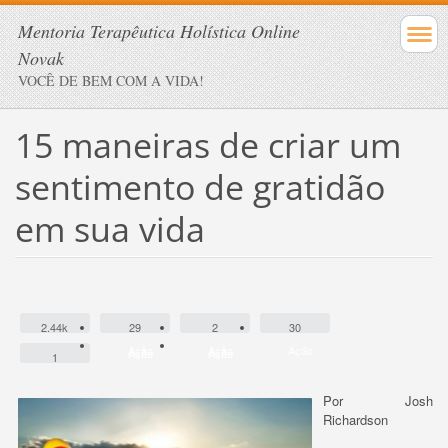
Mentoria Terapêutica Holística Online
Novak
VOCÊ DE BEM COM A VIDA!
15 maneiras de criar um
sentimento de gratidão
em sua vida
2.44k
29
2
30
Ação
Ação
Ação
Ação
Ação
Ação
1
Ação
Por Josh
Richardson