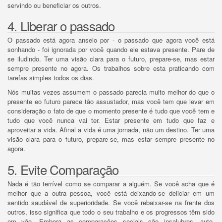
servindo ou beneficiar os outros.
4. Liberar o passado
O passado está agora anseio por - o passado que agora você está
sonhando - foi ignorada por você quando ele estava presente.
Pare de
se iludindo.
Ter uma visão clara para o futuro, prepare-se, mas estar
sempre presente no agora.
Os trabalhos sobre esta praticando com
tarefas simples todos os dias.
Nós muitas vezes assumem o passado parecia muito melhor do que o
presente eo futuro parece tão assustador, mas você tem que levar em
consideração o fato de que o momento presente é tudo que você tem e
tudo que você nunca vai ter.
Estar presente em tudo que faz e
aproveitar a vida.
Afinal a vida é uma jornada, não um destino.
Ter uma
visão clara para o futuro, prepare-se, mas estar sempre presente no
agora.
5. Evite Comparação
Nada é tão terrível como se comparar a alguém.
Se você acha que é
melhor que a outra pessoa, você está deixando-se deliciar em um
sentido saudável de superioridade.
Se você rebaixar-se na frente dos
outros, isso significa que todo o seu trabalho e os progressos têm sido
em vão.
Embora as comparações sociais são insalubres, auto-