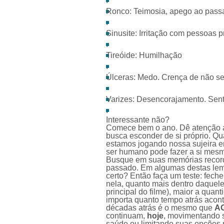
.
Ronco: Teimosia, apego ao pass
.
Sinusite: Irritação com pessoas 
.
Tireóide: Humilhação
.
Úlceras: Medo. Crença de não se
Varizes: Desencorajamento. Sent
.
Interessante não?
Comece bem o ano. Dê atenção a
busca esconder de si próprio. Qu
estamos jogando nossa sujeira e
ser humano pode fazer a si mesm
Busque em suas memórias recorda
passado. Em algumas destas lem
certo? Então faça um teste: fec
nela, quanto mais dentro daquel
principal do filme), maior a qu
importa quanto tempo atrás acont
décadas atrás é o mesmo que
A
continuam,
hoje
, movimentando 
saúde ou limitando suas opções