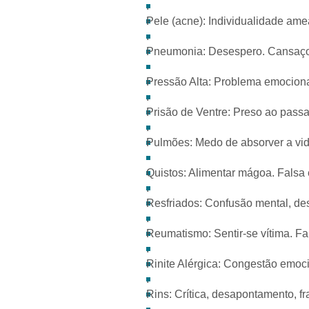
.
Pele (acne): Individualidade am
.
Pneumonia: Desespero. Cansaço
Pressão Alta: Problema emociona
.
Prisão de Ventre: Preso ao passa
.
Pulmões: Medo de absorver a vid
Quistos: Alimentar mágoa. Falsa
.
Resfriados: Confusão mental, d
.
Reumatismo: Sentir-se vítima. Fa
.
Rinite Alérgica: Congestão emoc
.
Rins: Crítica, desapontamento, f