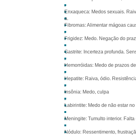
.
Enxaqueca: Medos sexuais. Raiva
a.
Fibromas: Alimentar mágoas caus
.
Frigidez: Medo. Negação do praz
Gastrite: Incerteza profunda. Se
.
Hemorróidas: Medo de prazos det
.
Hepatite: Raiva, ódio. Resistên
.
Insônia: Medo, culpa
.
Labirintite: Medo de não estar no 
Meningite: Tumulto interior. Falta
Nódulo: Ressentimento, frustraçã