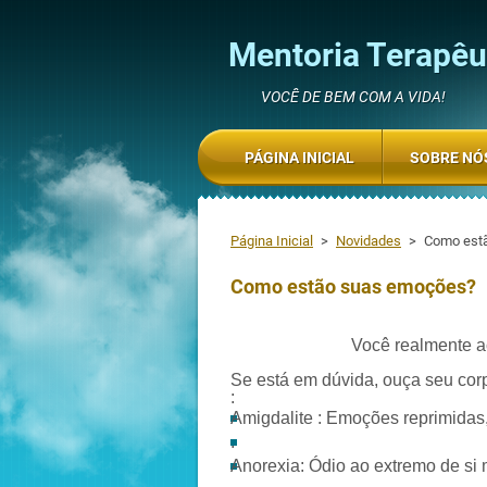
Mentoria Terapêut
VOCÊ DE BEM COM A VIDA!
PÁGINA INICIAL
SOBRE NÓ
Página Inicial
>
Novidades
>
Como est
Como estão suas emoções?
Você realmente a
Se está em dúvida, ouça seu cor
:
Amigdalite : Emoções reprimidas,
.
Anorexia: Ódio ao extremo de s