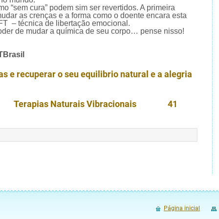
 “sem cura” podem sim ser revertidos. A primeira
mudar as crenças e a forma como o doente encara esta
FT – técnica de libertação emocional.
oder de mudar a química de seu corpo… pense nisso!
TBrasil
s e recuperar o seu equilibrio natural e a alegria
itiba Terapias Naturais Vibracionais 41
Página inicial