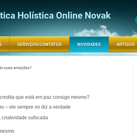
ica Holística Online Novak
S
SERVIÇOS/CONTATOS
NOVIDADES
ARTIGOS
ão suas emoções?
credita que está em paz consigo mesmo?
po – ele sempre no diz a verdade
 criatividade sufocada
i mesmo