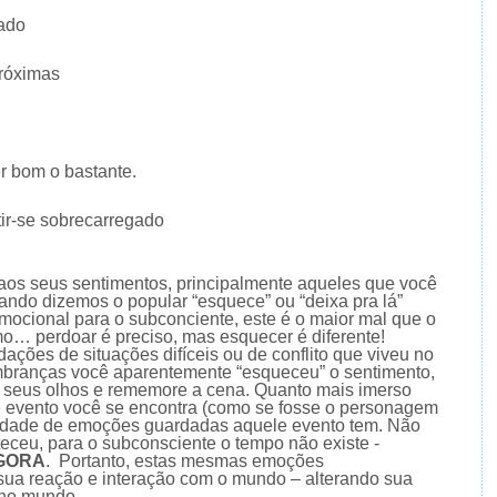
ado
próximas
r bom o bastante.
ir-se sobrecarregado
os seus sentimentos, principalmente aqueles que você
ando dizemos o popular “esquece” ou “deixa pra lá”
mocional para o subconciente, este é o maior mal que o
o… perdoar é preciso, mas esquecer é diferente!
ções de situações difíceis ou de conflito que viveu no
branças você aparentemente “esqueceu” o sentimento,
he seus olhos e rememore a cena. Quanto mais imerso
e evento você se encontra (como se fosse o personagem
antidade de emoções guardadas aquele evento tem. Não
eceu, para o subconsciente o tempo não existe -
GORA
. Portanto, estas mesmas emoções
sua reação e interação com o mundo – alterando sua
 no mundo.