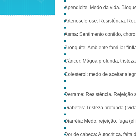
.
Apendicite: Medo da vida. Bloque
.
Arteriosclerose: Resistência. R
.
Asma: Sentimento contido, choro
.
Bronquite: Ambiente familiar “inf
.
Câncer: Mágoa profunda, tristez
.
Colesterol: medo de aceitar alegr
.
Derrame: Resistência. Rejeição a
Diabetes: Tristeza profunda ( vid
Diarréia: Medo, rejeição, fuga (el
Dor de cabeça: Autocrítica, falta 