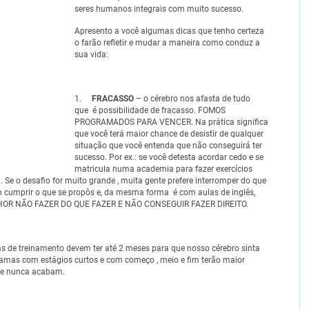
seres humanos integrais com muito sucesso.
Apresento a você algumas dicas que tenho certeza
o farão refletir e mudar a maneira como conduz a
sua vida:
1.
FRACASSO
– o cérebro nos afasta de tudo
que é possibilidade de fracasso. FOMOS
PROGRAMADOS PARA VENCER. Na prática significa
que você terá maior chance de desistir de qualquer
situação que você entenda que não conseguirá ter
sucesso. Por ex.: se você detesta acordar cedo e se
matricula numa academia para fazer exercícios
. Se o desafio for muito grande , muita gente prefere interromper do que
m cumprir o que se propôs e, da mesma forma é com aulas de inglês,
LHOR NÃO FAZER DO QUE FAZER E NÃO CONSEGUIR FAZER DIREITO.
s de treinamento devem ter até 2 meses para que nosso cérebro sinta
ramas com estágios curtos e com começo , meio e fim terão maior
ue nunca acabam.