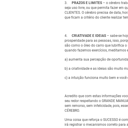
3.
PRAZOS E LIMITES
– o cérebro trab
seja uso livre, ou que permita fazer 
CLIENTES. O cérebro precisa de data, horá
que ficam a critério do cliente realizar t
4.
CRIATIVADE E IDEIAS
– sabe-se hoj
prosperidade para as pessoas, isso, por
são como o óleo do carro que lubrifica 
quando fazemos exercícios, meditamos e
a) aumenta sua percepção de oportunid
b) a criatividade e as ideias são muito m
c) a intuição funciona muito bem e voc
Acredito que com estas informações voc
seu redor respeitando o GRANDE MANUAL
sem remorso, sem infelicidade, pois, es
CÉREBRO.
Uma coisa que reforça o SUCESSO é come
irá registrar o mecanismos correto par