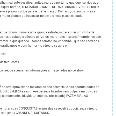
alha mediante desafios, limites, regras e portanto qualquer serviço que
em qualquer horário, TEM MAIOR CHANCE DE DAR ERRADO E VOCÊ PERDER
rio e prazos curtos para entrar em ação. Por isso , os cursos livres e
em maior chance de fracassar, perder o cliente e sua lealdade.
e que o bom humor é uma grande estratégia para criar um clima de
que neste estado o cérebro utiliza os neurotransmissores/ hormônios que
o motor e que quando usamos serotonina, endorfina - que são liberados
 praticamos o bom humor - o cérebro se abre e:
ades
ais frequentes
ê consegue acessar as informações armazenadas no cérebro.
ê poderá aproveitar o máximo do seu potencial e das oportunidades ao
 DO CÉREBRO e assim exercer seus talentos sem culpa, sem dúvidas,
ses componentes (dúvidas, remorso, infelicidade) FAZEM MAL AO
morar suas CONQUISTAS assim elas se repetirão , pois, seus cérebro
a alcançar os GRANDES RESULTADOS.