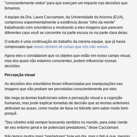
"conscientemente vistos" para que exerçam um impacto nas decisões que
tomamos.
A equipe da Dra. Laura Cacciamani, da Universidade do Arizona (EUA),
comprovou experimentalmente a existência desse "olho da mente"
trabalhando com voluntários e mostrando a eles imagens que parecem
diferentes caso você se concentre na parte escura ou na parte clara delas.
O estudo é uma continuação do trabalho da mesma equipe, que já havia
comprovado que
nosso cérebro vê coisas que nós não vemos
.
Agora eles o constataram que os objetos que estão em nosso campo visual,
mas dos quais não estamos conscientes, podem influenciar nossas
decisões.
Percepção visual
As decisões dos voluntários foram influenciadas por manipulações nas
imagens que não podiam ser percebidas conscientemente por eles.
Isto nega as teorias tradicionais sobre a percepção visual e a cognição
humanas, mas pode explicar tomadas de decisão que as teorias anteriores
atribuíam ao acaso, como mudar de faixa no trânsito sem saber muito bem
porquê.
"Seu cérebro está sempre buscando sentidos no mundo, para estar ciente
de seu entorno geral e de potenciais predadores," disse Cacciamani.
Não temos muitos mais "predadores" hoje em dia, mas o fato é que, mesmo