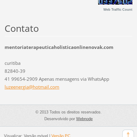
Web Traffic Count
Contato
mentoriaterapeuticaholisticaonlinenovak.com
curitiba
82840-39
41 99654-2909 Apenas mensagens via WhatsApp
luzeener
gia@hotm
ail.com
© 2013 Todos os direitos reservados.
Desenvolvido por
Webnode
Visualizar:
Versão móvel
|
Versão PC