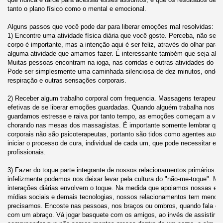
tanto o plano físico como o mental e emocional.
Alguns passos que você pode dar para liberar emoções mal resolvidas:
1) Encontre uma atividade física diária que você goste. Perceba, não se tr
corpo é importante, mas a intenção aqui é ser feliz, através do olhar para
alguma atividade que amamos fazer. É interessante também que seja alg
Muitas pessoas encontram na ioga, nas corridas e outras atividades do g
Pode ser simplesmente uma caminhada silenciosa de dez minutos, onde v
respiração e outras sensações corporais.
2) Receber algum trabalho corporal com frequencia. Massagens terapeuti
efetivas de se liberar emoções guardadas. Quando alguém trabalha nos n
guardamos estresse e raiva por tanto tempo, as emoções começam a vir à
chorando nas mesas dos massagistas. É importante somente lembrar que o
corporais não são psicoterapeutas, portanto são tidos como agentes auxili
iniciar o processo de cura, individual de cada um, que pode necessitar e
profissionais.
3) Fazer do toque parte integrante de nossos relacionamentos primários. 
infelizmente podemos nos deixar levar pela cultura do "não-me-toque". 
interações diárias envolvem o toque. Na medida que apoiamos nossas es
mídias sociais e demais tecnologias, nossos relacionamentos tem menos 
precisamos. Encoste nas pessoas, nos braços ou ombros, quando fala c
com um abraço. Vá jogar basquete com os amigos, ao invés de assistir