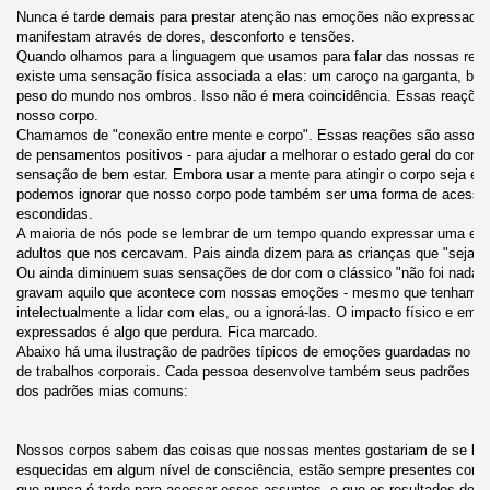
Nunca é tarde demais para prestar atenção nas emoções não expressadas
manifestam através de dores, desconforto e tensões.
Quando olhamos para a linguagem que usamos para falar das nossas rea
existe uma sensação física associada a elas: um caroço na garganta, borb
peso do mundo nos ombros. Isso não é mera coincidência. Essas reaçõe
nosso corpo.
Chamamos de "conexão entre mente e corpo". Essas reações são associa
de pensamentos positivos - para ajudar a melhorar o estado geral do corp
sensação de bem estar. Embora usar a mente para atingir o corpo seja ext
podemos ignorar que nosso corpo pode também ser uma forma de acessar
escondidas.
A maioria de nós pode se lembrar de um tempo quando expressar uma em
adultos que nos cercavam. Pais ainda dizem para as crianças que "sejam 
Ou ainda diminuem suas sensações de dor com o clássico "não foi nada"
gravam aquilo que acontece com nossas emoções - mesmo que tenhamos
intelectualmente a lidar com elas, ou a ignorá-las. O impacto físico e em
expressados é algo que perdura. Fica marcado.
Abaixo há uma ilustração de padrões típicos de emoções guardadas no co
de trabalhos corporais. Cada pessoa desenvolve também seus padrões in
dos padrões mias comuns:
Nossos corpos sabem das coisas que nossas mentes gostariam de se livr
esquecidas em algum nível de consciência, estão sempre presentes concr
que nunca é tarde para acessar esses assuntos, e que os resultados de u