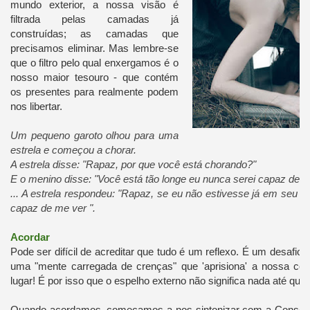
mundo exterior, a nossa visão é
filtrada pelas camadas já
construídas; as camadas que
precisamos eliminar. Mas lembre-se
que o filtro pelo qual enxergamos é o
nosso maior tesouro - que contém
os presentes para realmente podem
nos libertar.
Um pequeno garoto olhou para uma
estrela e começou a chorar.
A estrela disse: "Rapaz, por que você está chorando?"
E o menino disse: "Você está tão longe eu nunca serei capaz de t
... A estrela respondeu: "Rapaz, se eu não estivesse já em seu c
capaz de me ver ".
Acordar
Pode ser difícil de acreditar que tudo é um reflexo. É um desafi
uma "mente carregada de crenças" que 'aprisiona' a nossa con
lugar! É por isso que o espelho externo não significa nada até qu
Quando acordamos, começamos a nos sintonizar com a Consciê