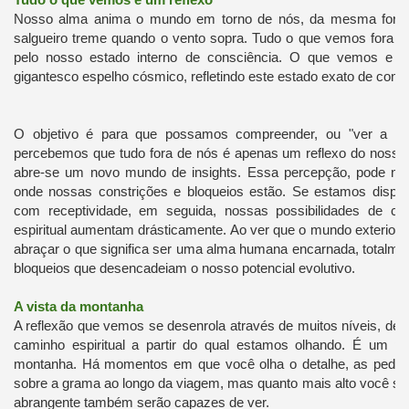
Nosso alma anima o mundo em torno de nós, da mesma form
salgueiro treme quando o vento sopra. Tudo o que vemos fora 
pelo nosso estado interno de consciência. O que vemos e 
gigantesco espelho cósmico, refletindo este estado exato de consc
O objetivo é para que possamos compreender, ou "ver a 
percebemos que tudo fora de nós é apenas um reflexo do nosso e
abre-se um novo mundo de insights. Essa percepção, pode no
onde nossas constrições e bloqueios estão. Se estamos dispos
com receptividade, em seguida, nossas possibilidades de cr
espiritual aumentam drásticamente. Ao ver que o mundo exterior
abraçar o que significa ser uma alma humana encarnada, totalmen
bloqueios que desencadeiam o nosso potencial evolutivo.
A vista da montanha
A reflexão que vemos se desenrola através de muitos níveis, dep
caminho espiritual a partir do qual estamos olhando. É um 
montanha. Há momentos em que você olha o detalhe, as pedras,
sobre a grama ao longo da viagem, mas quanto mais alto você su
abrangente também serão capazes de ver.