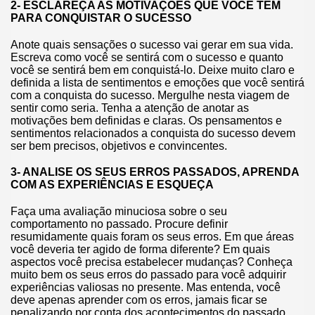
2- ESCLAREÇA AS MOTIVAÇÕES QUE VOCÊ TEM
PARA CONQUISTAR O SUCESSO
Anote quais sensações o sucesso vai gerar em sua vida.
Escreva como você se sentirá com o sucesso e quanto
você se sentirá bem em conquistá-lo. Deixe muito claro e
definida a lista de sentimentos e emoções que você sentirá
com a conquista do sucesso. Mergulhe nesta viagem de
sentir como seria. Tenha a atenção de anotar as
motivações bem definidas e claras. Os pensamentos e
sentimentos relacionados a conquista do sucesso devem
ser bem precisos, objetivos e convincentes.
3- ANALISE OS SEUS ERROS PASSADOS, APRENDA
COM AS EXPERIÊNCIAS E ESQUEÇA
Faça uma avaliação minuciosa sobre o seu
comportamento no passado. Procure definir
resumidamente quais foram os seus erros. Em que áreas
você deveria ter agido de forma diferente? Em quais
aspectos você precisa estabelecer mudanças? Conheça
muito bem os seus erros do passado para você adquirir
experiências valiosas no presente. Mas entenda, você
deve apenas aprender com os erros, jamais ficar se
penalizando por conta dos acontecimentos do passado.