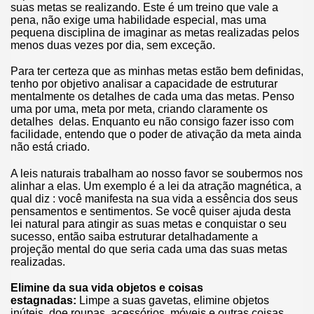
suas metas se realizando. Este é um treino que vale a
pena, não exige uma habilidade especial, mas uma
pequena disciplina de imaginar as metas realizadas pelos
menos duas vezes por dia, sem exceção.
Para ter certeza que as minhas metas estão bem definidas,
tenho por objetivo analisar a capacidade de estruturar
mentalmente os detalhes de cada uma das metas. Penso
uma por uma, meta por meta, criando claramente os
detalhes delas. Enquanto eu não consigo fazer isso com
facilidade, entendo que o poder de ativação da meta ainda
não está criado.
A leis naturais trabalham ao nosso favor se soubermos nos
alinhar a elas. Um exemplo é a lei da atração magnética, a
qual diz : você manifesta na sua vida a essência dos seus
pensamentos e sentimentos. Se você quiser ajuda desta
lei natural para atingir as suas metas e conquistar o seu
sucesso, então saiba estruturar detalhadamente a
projeção mental do que seria cada uma das suas metas
realizadas.
Elimine da sua vida objetos e coisas
estagnadas:
Limpe a suas gavetas, elimine objetos
inúteis, doe roupas, acessórios, móveis e outras coisas