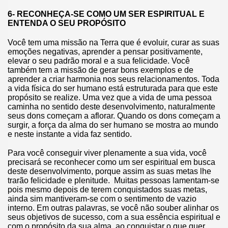
6- RECONHEÇA-SE COMO UM SER ESPIRITUAL E
ENTENDA O SEU PROPÓSITO
Você tem uma missão na Terra que é evoluir, curar as suas
emoções negativas, aprender a pensar positivamente,
elevar o seu padrão moral e a sua felicidade. Você
também tem a missão de gerar bons exemplos e de
aprender a criar harmonia nos seus relacionamentos. Toda
a vida física do ser humano está estruturada para que este
propósito se realize. Uma vez que a vida de uma pessoa
caminha no sentido deste desenvolvimento, naturalmente
seus dons começam a aflorar. Quando os dons começam a
surgir, a força da alma do ser humano se mostra ao mundo
e neste instante a vida faz sentido.
Para você conseguir viver plenamente a sua vida, você
precisará se reconhecer como um ser espiritual em busca
deste desenvolvimento, porque assim as suas metas lhe
trarão felicidade e plenitude. Muitas pessoas lamentam-se
pois mesmo depois de terem conquistados suas metas,
ainda sim mantiveram-se com o sentimento de vazio
interno. Em outras palavras, se você não souber alinhar os
seus objetivos de sucesso, com a sua essência espiritual e
com o propósito da sua alma, ao conquistar o que quer,