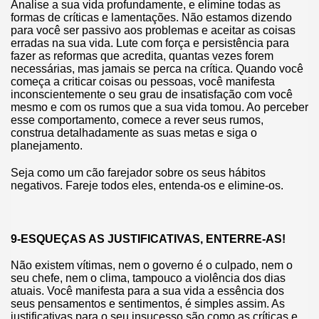
Analise a sua vida profundamente, e elimine todas as
formas de críticas e lamentações. Não estamos dizendo
para você ser passivo aos problemas e aceitar as coisas
erradas na sua vida. Lute com força e persistência para
fazer as reformas que acredita, quantas vezes forem
necessárias, mas jamais se perca na crítica. Quando você
começa a criticar coisas ou pessoas, você manifesta
inconscientemente o seu grau de insatisfação com você
mesmo e com os rumos que a sua vida tomou. Ao perceber
esse comportamento, comece a rever seus rumos,
construa detalhadamente as suas metas e siga o
planejamento.
Seja como um cão farejador sobre os seus hábitos
negativos. Fareje todos eles, entenda-os e elimine-os.
9-ESQUEÇAS AS JUSTIFICATIVAS, ENTERRE-AS!
Não existem vítimas, nem o governo é o culpado, nem o
seu chefe, nem o clima, tampouco a violência dos dias
atuais. Você manifesta para a sua vida a essência dos
seus pensamentos e sentimentos, é simples assim. As
justificativas para o seu insucesso são como as críticas e