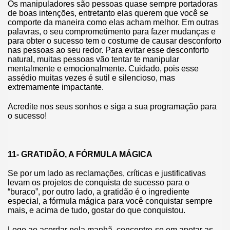
Os manipuladores são pessoas quase sempre portadoras
de boas intenções, entretanto elas querem que você se
comporte da maneira como elas acham melhor. Em outras
palavras, o seu comprometimento para fazer mudanças e
para obter o sucesso tem o costume de causar desconforto
nas pessoas ao seu redor. Para evitar esse desconforto
natural, muitas pessoas vão tentar te manipular
mentalmente e emocionalmente. Cuidado, pois esse
assédio muitas vezes é sutil e silencioso, mas
extremamente impactante.
Acredite nos seus sonhos e siga a sua programação para
o sucesso!
11- GRATIDÃO, A FÓRMULA MÁGICA
Se por um lado as reclamações, críticas e justificativas
levam os projetos de conquista de sucesso para o
“buraco”, por outro lado, a gratidão é o ingrediente
especial, a fórmula mágica para você conquistar sempre
mais, e acima de tudo, gostar do que conquistou.
Logo ao acordar pela manhã, concentre-se em anotar as