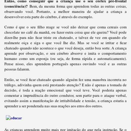
Então, como conseguir que a criança use o seu córtex pré-frontal
(consciência)?
Bem, da mesma forma que aprendem todas as outras coisas,
observando você. Portanto, a melhor maneira de ajudar a criança a
desenvolver esta parte do cérebro, é através do exemplo.
Como é que o seu filho reage se você não deixar que coma cereais com
chocolate no café da manhã, ou fazer outra coisa que ele queira? Você pode
dizer-lhe para não ficar triste ou chateado, e talvez de vez em quando ele
realmente oiça e siga o que você lhe diz. Mas se você se irritar e ficar
chateado quando não acontece o que você deseja, então boa sorte. A criança
aprende por observação, o seu cérebro absorve e imita o comportamento
humano como um esponja (ou seja, de forma rápida e automaticamente).
Pense nisso, eles aprendem português apenas ouvindo você e as outras
pessoas falarem.
Então, se você ficar chateado quando alguém fez uma manobra incorreta no
tráfego, adivinha quem está prestando atenção? E não é apenas a tomada de
decisão, é toda a reação emocional que você teve. Você poderia apenas
comentar a imprudência do outro condutor, sem partir para o ataque verbal,
evitando assim a manifestação de irritabilidade e tensão, a criança estaria a
aprender a ser ponderada nas suas reações aos erros dos outros.
As crianças aprendem muito mais por imitação do que pela instrução. Se o