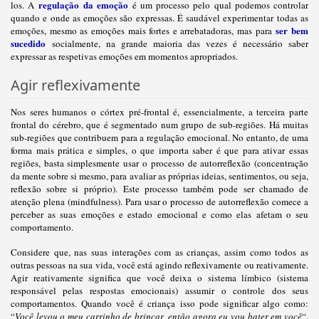
regulação da emoção
los. A
é um processo pelo qual podemos controlar
quando e onde as emoções são expressas. É saudável experimentar todas as
ser bem
emoções, mesmo as emoções mais fortes e arrebatadoras, mas para
sucedido
socialmente, na grande maioria das vezes é necessário saber
expressar as respetivas emoções em momentos apropriados.
Agir reflexivamente
Nos seres humanos o córtex pré-frontal é, essencialmente, a terceira parte
frontal do cérebro, que é segmentado num grupo de sub-regiões. Há muitas
sub-regiões que contribuem para a regulação emocional. No entanto, de uma
forma mais prática e simples, o que importa saber é que para ativar essas
regiões, basta simplesmente usar o processo de autorreflexão (concentração
da mente sobre si mesmo, para avaliar as próprias ideias, sentimentos, ou seja,
reflexão sobre si próprio). Este processo também pode ser chamado de
atenção plena (mindfulness). Para usar o processo de autorreflexão comece a
perceber as suas emoções e estado emocional e como elas afetam o seu
comportamento.
Considere que, nas suas interações com as crianças, assim como todos as
outras pessoas na sua vida, você está agindo reflexivamente ou reativamente.
Agir reativamente significa que você deixa o sistema límbico (sistema
responsável pelas respostas emocionais) assumir o controle dos seus
comportamentos. Quando você é criança isso pode significar algo como:
“
Você levou o meu carrinho de brincar, então agora eu vou bater em você
“.