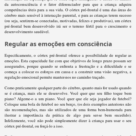
da autoconsciência é o fator diferenciador para que a criança adquira
competências úteis para a sua vida. O córtex pré-frontal é uma das áreas do
cérebro mais sensível à interacção parental, e para as crianças terem sucesso
(ou seja, sentirem-se conectadas, motivadas, felizes e produtivas), um córtex
pré-frontal bem desenvolvido irá ser o terreno fértil para o crescimento e
desenvolvimento saudável.
Regular as emoções em consciência
Especificamente, o córtex pré-frontal oferece a possibilidade de regular as
emoções. Esta capacidade faz com que objetivos de longo prazo possam ser
assegurados, porque quando se enfrenta a frustração e a dificuldade e se
começa a colocar os esforços em causa e a construir uma visão negativa, a
regulação emocional permite manter-nos no caminho traçado.
Como praticamente qualquer parte do cérebro, quanto mais for usado quando
se é criança, mais ele se desenvolve. Você quer que seu filho toque bem
piano? Algeme-o a um piano. Você quer que ele seja jogador de futebol?
Coloque uma bola de futebol no seu berço, (os dois exemplos anteriores não
são recomendações, mas são utilizados de uma forma bem-humorada para
ilustrar a importância da prática de algo para ser-se bem sucedido).
Infelizmente, você não pode simplesmente dizer à criança para usar o seu
córtex pré-frontal, ou forçá-lo a isso.