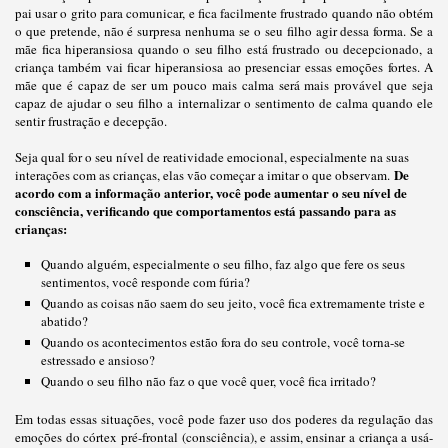
pai usar o grito para comunicar, e fica facilmente frustrado quando não obtém
o que pretende, não é surpresa nenhuma se ​​o seu filho agir dessa forma. Se a
mãe fica hiperansiosa quando o seu filho está frustrado ou decepcionado, a
criança também vai ficar hiperansiosa ao presenciar essas emoções fortes. A
mãe que é capaz de ser um pouco mais calma será mais provável que seja
capaz de ajudar o seu filho a internalizar o sentimento de calma quando ele
sentir frustração e decepção.
Seja qual for o seu nível de reatividade emocional, especialmente na suas
De
interações com as crianças, elas vão começar a imitar o que observam.
acordo com a informação anterior, você pode aumentar o seu nível de
consciência, verificando que comportamentos está passando para as
crianças:
Quando alguém, especialmente o seu filho, faz algo que fere os seus
sentimentos, você responde com fúria?
Quando as coisas não saem do seu jeito, você fica extremamente triste e
abatido?
Quando os acontecimentos estão fora do seu controle, você torna-se
estressado e ansioso?
Quando o seu filho não faz o que você quer, você fica irritado?
Em todas essas situações, você pode fazer uso dos poderes da regulação das
emoções do córtex pré-frontal (consciência), e assim, ensinar a criança a usá-