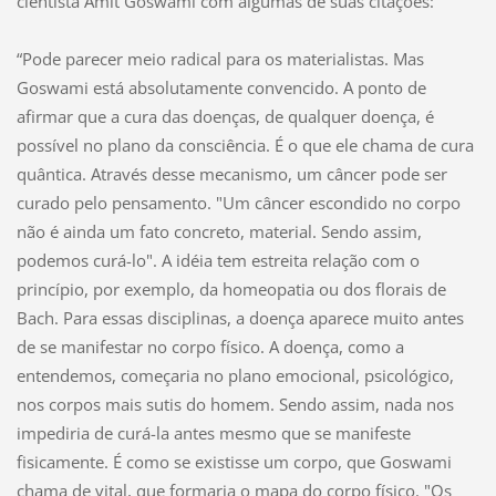
cientista Amit Goswami com algumas de suas citações:
“Pode parecer meio radical para os materialistas. Mas
Goswami está absolutamente convencido. A ponto de
afirmar que a cura das doenças, de qualquer doença, é
possível no plano da consciência. É o que ele chama de cura
quântica. Através desse mecanismo, um câncer pode ser
curado pelo pensamento. "Um câncer escondido no corpo
não é ainda um fato concreto, material. Sendo assim,
podemos curá-lo". A idéia tem estreita relação com o
princípio, por exemplo, da homeopatia ou dos florais de
Bach. Para essas disciplinas, a doença aparece muito antes
de se manifestar no corpo físico. A doença, como a
entendemos, começaria no plano emocional, psicológico,
nos corpos mais sutis do homem. Sendo assim, nada nos
impediria de curá-la antes mesmo que se manifeste
fisicamente. É como se existisse um corpo, que Goswami
chama de vital, que formaria o mapa do corpo físico. "Os