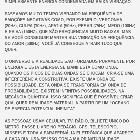
SIMPLESMENTE ENERGIA CONDENSADA EM BAIXA VIBRAÇÃO.
PASSAMOS MUITO TEMPO VIBRANDO NA FREQUÊNCIA DE
EMOÇÕES NEGATIVAS COMO, POR EXEMPLO, VERGONHA
(20Hz), CULPA (30Hz), APATIA (50Hz), PESAR (75Hz), MEDO (100Hz)
E RAIVA (150HZ), QUE SÃO FREQUÊNCIAS MUITO BAIXAS, MAS
SE VOCÊ CONSEGUIR MANTER SUA VIBRAÇÃO NA FREQUÊNCIA
DO AMOR (500Hz), VOCÊ JÁ CONSEGUE ATRAIR TUDO QUE
QUER.
O UNIVERSO E A REALIDADE SÃO FORMADOS PURAMENTE POR
ENERGIA E ESTA ENERGIA SE MANIFESTA COMO ONDA.
QUANDO OS PICOS DE DUAS ONDAS SE CHOCAM, CRIA-SE UMA
INTERFERÊNCIA CONSTRUTIVA. EXISTE UMA ONDA DE
POSSIBILIDADE. ESTA ONDA SE TRANSFORMA EM ONDA DE
PROBABILIDADE. EXISTEM INFINITAS POSSIBILIDADES. NA
MECÂNCIA QUÂNTICA, ISSO SIGNIFICA QUE É POSSÍVEL CRIAR
QUALQUER REALIDADE MATERIAL A PARTIR DE UM “OCEANO
DE ENERGIA POTENCIAL INFINITA”.
AS PESSOAS USAM CELULAR, TV, RÁDIO, BILHETE ÚNICO DO
METRÔ, PASSE LIVRE NO PEDÁGIO, GPS, TELESCÓPIO,
MÍSSEIS E TODA A PARAFERNÁLIA ELETRÔNICA QUE APARECE
A CADA DIA. USA-SE ISSO COM A MAIOR NATURALIDADE,