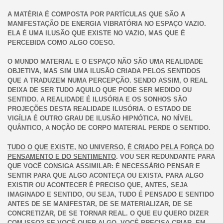
A MATÉRIA É COMPOSTA POR PARTÍCULAS QUE SÃO A
MANIFESTAÇÃO DE ENERGIA VIBRATÓRIA NO ESPAÇO VAZIO.
ELA É UMA ILUSÃO QUE EXISTE NO VAZIO, MAS QUE É
PERCEBIDA COMO ALGO COESO.
O MUNDO MATERIAL E O ESPAÇO NÃO SÃO UMA REALIDADE
OBJETIVA, MAS SIM UMA ILUSÃO CRIADA PELOS SENTIDOS
QUE A TRADUZEM NUMA PERCEPÇÃO. SENDO ASSIM, O REAL
DEIXA DE SER TUDO AQUILO QUE PODE SER MEDIDO OU
SENTIDO. A REALIDADE É ILUSÓRIA E OS SONHOS SÃO
PROJEÇÕES DESTA REALIDADE ILUSÓRIA. O ESTADO DE
VIGÍLIA É OUTRO GRAU DE ILUSÃO HIPNÓTICA. NO NÍVEL
QUÂNTICO, A NOÇÃO DE CORPO MATERIAL PERDE O SENTIDO.
TUDO O QUE EXISTE, NO UNIVERSO, É CRIADO PELA FORÇA DO
PENSAMENTO E DO SENTIMENTO
. VOU SER REDUNDANTE PARA
QUE VOCÊ CONSIGA ASSIMILAR: É NECESSÁRIO PENSAR E
SENTIR PARA QUE ALGO ACONTEÇA OU EXISTA. PARA ALGO
EXISTIR OU ACONTECER É PRECISO QUE, ANTES, SEJA
IMAGINADO E SENTIDO, OU SEJA, TUDO É PENSADO E SENTIDO
ANTES DE SE MANIFESTAR, DE SE MATERIALIZAR, DE SE
CONCRETIZAR, DE SE TORNAR REAL. O QUE EU QUERO DIZER
COM ISSO? SE VOCÊ QUER ALGO, VOCÊ PRECISA CRIAR, EM