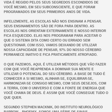
VIDA É REGIDO PELOS SEUS SEGREDOS ESCONDIDOS DE
VOCÊ MESMO, EM SEU SUBCONSCIENTE, E QUE FORAM
PROGRAMADOS EM SEUS PRIMEIROS ANOS DE VIDA.
INFELIZMENTE, AS ESCOLAS NÃO NOS ENSINAM A PENSAR.
SEUS ENSINAMENTOS SÃO DE FORA PARA DENTRO. AS
ESCOLAS NOS ORIENTAM EXTERNAMENTE E NOSSO INTERIOR
FICA ESQUECIDO. ELAS NOS PROGRAMAM PARA ACEITAR O
QUE O SISTEMA DITA COMO CERTO OU ERRADO SEM
QUESTIONAR. COM ISSO, VAMOS DEIXANDO DE UTILIZAR
NOSSA CAPACIDADE DE PENSAR, 97% DO NOSSO CÉREBRO
PERMANECE INATIVO E FICA PRATICAMENTE ATROFIADO.
O QUE FAZEMOS, AQUI, É UTILIZAR MÉTODOS QUE VÃO FAZER
COM QUE VOCÊ REAPRENDA A DOMINAR SUA MENTE E
UTILIZAR O POTENCIAL DO SEU CÉREBRO. A BASE DE TUDO É
CONHECER A SI MESMO, ALINHAR-SE, EQUILIBRAR-SE,
HARMONIZAR-SE CONSIGO MESMO, COM SEUS DESEJOS, COM
A TERRA, COM O UNIVERSO E COM A FONTE DE ENERGIA QUE
VOCÊ CHAMA DE DEUS. É ASSIM QUE VOCÊ CONSEGUE TUDO O
QUE QUER.
SEGUNDO STEPHEN MACKNIK, DO INSTITUTO NEUROLÓGICO
BARROW – PHOENIX, SOMOS UMA SÉRIE DE SINAIS