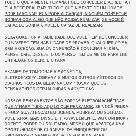
TUDO O QUE A MENTE HUMANA PODE CONCEBER E ACREDITAR,
ELA PODE REALIZAR
.
TUDO O QUE A MENTE DE UM HOMEM
PODE IMAGINAR, ELA PODE ALCANÇAR
.
NINGUÉM CONSEGUE
SONHAR COM ALGO QUE NÃO POSSA REALIZAR
.
SE VOCÊ É
CAPAZ DE SONHAR, VOCÊ É CAPAZ DE REALIZAR
.
SEJA QUAL FOR A HABILIDADE QUE VOCÊ TEM DE CONCEBER,
O UNIVERSO TEM HABILIDADE DE PROVER. QUALQUER COISA,
SEM EXCEÇÃO. SUA ÚNICA FUNÇÃO É CONJURAR A IDÉIA.
PENSE, CRIE, DESEJE. O UNIVERSO TEM OS MEIOS PARA LHE
ENTREGAR OS BENS E O FARÁ.
EXAMES DE TOMOGRAFIA MAGNÉTICA,
ELETROENCEFALOGRAMA E MUITOS OUTROS MÉTODOS DE
DIAGNÓSTICOS DA MEDICINA COMPROVAM QUE OS
PENSAMENTOS GERAM ONDAS MAGNÉTICAS.
NOSSOS PENSAMENTOS SÃO FORÇAS ELETROMAGNÉTICAS
QUE ATRAEM TUDO AQUILO QUE PENSAMOS
. SE VOCÊ PENSA
E FOCA SUA ATENÇÃO EM DOENÇA, POBREZA OU SOLIDÃO,
VOCÊ ATRAI MAIS DISSO E, PROVAVELMENTE, VAI CONTINUAR
DOENTE, POBRE OU SOLITÁRIO, MESMO QUE APAREÇA UMA
OPORTUNIDADE DE CURAR-SE, DE ENRIQUECER OU
ENCONTRAR O GRANDE AMOR DA SUA VIDA. PARA