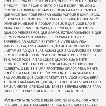
VOCÊ DEVERIA QUERER E PEGAR, QUERER E PEGAR, QUERER
E PEGAR… ATÉ PEGAR O JEITO DISSO E DIZER: “EU SOU O
CENTRO DO UNIVERSO!” MAS COLOCARAM NA SUA CABEÇA
QUE VOCÊ NÃO PODE PENSAR ASSIM PORQUE É SACRILÉGIO,
É HERESIA, PECADO, PREPOTÊNCIA, PRESUNÇÃO, QUE VOCÊ
DEVE SE HUMILHAR E ADORAR A DEUS E QUE VOCÊ NÃO É
NADA. ENCHERAM SUA CABEÇA DE CRENÇAS LIMITANTES.
QUANDO PERCEBEMOS QUE SOMOS EXTRAORDINÁRIOS E QUE
VIEMOS PARA ESTE MUNDO FÍSICO PARA EXPANDIR,
EXPERENCIAR ALEGRIA EXTREMA E VIVER UMA VIDA
MARAVILHOSA, ESSA MANIPULAÇÃO ACABA. MUITAS PESSOAS
LIMITAM-SE AO QUE ELAS
ACHAM
QUE SÃO CAPAZES DE FAZER
SEM TER NOÇÃO DO IMENSO POTENCIAL E PODER QUE ELAS
TÊM. VOCÊ PODE IR TÃO LONGE QUANTO SUA MENTE
PERMITE. VOCÊ TEM O PODER DE ALCANÇAR TUDO O QUE
ACREDITA. O LIMITE É UMA FRONTEIRA CRIADA PELA MENTE.
VOCÊ É UM CRIADOR E OS ÚNICOS LIMITES DA SUA MENTE
SÃO AQUELES QUE VOCÊ ACREDITA TER. VOCÊ NUNCA SERÁ,
TERÁ OU FARÁ MAIS DO QUE AQUILO QUE TEM ESTABELECIDO
EM SUA MENTE. CRENÇAS LIMITANTES SERVEM APENAS PARA
IMPEDIR SEU CRESCIMENTO. LIBERTE SUA MENTE!
NÃO IMPORTA SE VOCÊ É RELIGIOSO. SEJA QUAL FOR A SUA
RELIGIÃO, VOCÊ É UM CRIADOR. ISSO NÃO É SACRILÉGIO OU