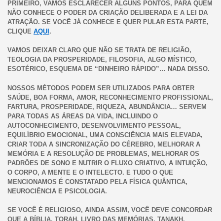
PRIMEIRO, VAMOS ESCLARECER ALGUNS PONTOS, PARA QUEM
NÃO CONHECE O PODER DA CRIAÇÃO DELIBERADA E A LEI DA
ATRAÇÃO. SE VOCÊ JÁ CONHECE E QUER PULAR ESTA PARTE,
CLIQUE
AQUI
.
VAMOS DEIXAR CLARO QUE
NÃO
SE TRATA DE RELIGIÃO,
TEOLOGIA DA PROSPERIDADE, FILOSOFIA, ALGO MÍSTICO,
ESOTÉRICO, ESQUEMA DE “DINHEIRO RÁPIDO”… NADA DISSO.
NOSSOS MÉTODOS PODEM SER UTILIZADOS PARA OBTER
SAÚDE, BOA FORMA, AMOR, RECONHECIMENTO PROFISSIONAL,
FARTURA, PROSPERIDADE, RIQUEZA, ABUNDÂNCIA… SERVEM
PARA TODAS AS ÁREAS DA VIDA, INCLUINDO O
AUTOCONHECIMENTO, DESENVOLVIMENTO PESSOAL,
EQUILÍBRIO EMOCIONAL, UMA CONSCIÊNCIA MAIS ELEVADA,
CRIAR TODA A SINCRONIZAÇÃO DO CÉREBRO, MELHORAR A
MEMÓRIA E A RESOLUÇÃO DE PROBLEMAS, MELHORAR OS
PADRÕES DE SONO E NUTRIR O FLUXO CRIATIVO, A INTUIÇÃO,
O CORPO, A MENTE E O INTELECTO. E TUDO O QUE
MENCIONAMOS É CONSTATADO PELA FÍSICA QUÂNTICA,
NEUROCIÊNCIA E PSICOLOGIA.
SE VOCÊ É RELIGIOSO, AINDA ASSIM, VOCÊ DEVE CONCORDAR
QUE A BÍBLIA, TORAH, LIVRO DAS MEMÓRIAS, TANAKH,