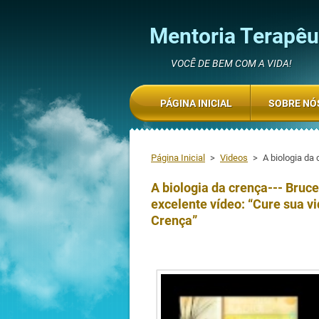
Mentoria Terapêut
VOCÊ DE BEM COM A VIDA!
PÁGINA INICIAL
SOBRE NÓ
Página Inicial
>
Videos
>
A biologia da 
A biologia da crença--- Bruce
excelente vídeo: “Cure sua vi
Crença”