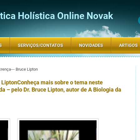
ica Holística Online Novak
S
SERVIÇOS/CONTATOS
NOVIDADES
ARTIGOS
crença--- Bruce Lipton
 Lipton
Conheça mais sobre o tema neste
da – pelo Dr. Bruce Lipton, autor de A Biologia da