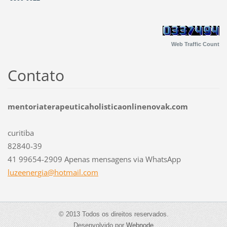
Web Traffic Count
Contato
mentoriaterapeuticaholisticaonlinenovak.com
curitiba
82840-39
41 99654-2909 Apenas mensagens via WhatsApp
luzeener
gia@hotm
ail.com
© 2013 Todos os direitos reservados.
Desenvolvido por
Webnode